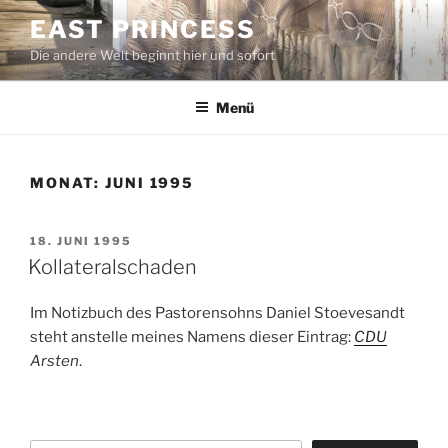
Zum
EAST PRINCESS
Inhalt
Die andere Welt beginnt hier und sofort
springen
Menü
MONAT:
JUNI 1995
VERÖFFENTLICHT
18. JUNI 1995
AM
Kollateralschaden
Im Notizbuch des Pastorensohns Daniel Stoevesandt
steht anstelle meines Namens dieser Eintrag:
CDU
Arsten
.