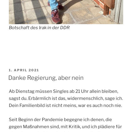
Botschaft des Irak in der DDR
VERÖFFENTLICHT
1. APRIL 2021
AM
Danke Regierung, aber nein
Ab Dienstag müssen Singles ab 21 Uhr allein bleiben,
sagst du. Erbärmlich ist das, widermenschlich, sage ich.
Dein Familienbild ist nicht meins, war es auch noch nie.
Seit Beginn der Pandemie begegne ich denen, die
gegen Maßnahmen sind, mit Kritik, und ich plädiere für