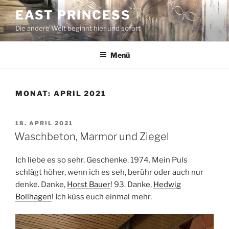
Zum
EAST PRINCESS
Inhalt
Die andere Welt beginnt hier und sofort
springen
Menü
MONAT:
APRIL 2021
VERÖFFENTLICHT
18. APRIL 2021
AM
Waschbeton, Marmor und Ziegel
Ich liebe es so sehr. Geschenke. 1974. Mein Puls
schlägt höher, wenn ich es seh, berühr oder auch nur
denke. Danke,
Horst Bauer
! 93. Danke,
Hedwig
Bollhagen
! Ich küss euch einmal mehr.