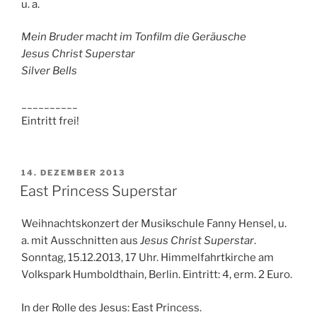
u. a.
Mein Bruder macht im Tonfilm die Geräusche
Jesus Christ Superstar
Silver Bells
__________
Eintritt frei!
VERÖFFENTLICHT
14. DEZEMBER 2013
AM
East Princess Superstar
Weihnachtskonzert der Musikschule Fanny Hensel, u.
a. mit Ausschnitten aus
Jesus Christ Superstar
.
Sonntag, 15.12.2013, 17 Uhr. Himmelfahrtkirche am
Volkspark Humboldthain, Berlin. Eintritt: 4, erm. 2 Euro.
In der Rolle des Jesus: East Princess.