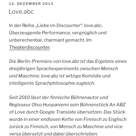
VERÖFFENTLICHT
12. DEZEMBER 2013
AM
Love.abc
In der Reihe „Liebe im Discounter“:
love.abc
.
Überzeugende Performance, vergnüglich und
unberechenbar, charmant gemacht. Im
Theaterdiscounter
.
Die Berlin-Premiere von love.abz ist das Ergebnis eines
dreijährigen Sprachexperiments zwischen Mensch
und Maschine. love.abz ist witzige Komödie und
intelligente Sprachphilosophie zugleich.
Seit 2010 lässt der finnische Bühnenautor und
Regisseur Otso Huopaniemi sein Bühnenstück An ABZ
of Love durch Google Translate übersetzen. Das Stück
wurde in einer endlosen Kette von Finnisch zu Englisch
zurück zu Finnisch, von Mensch zu Maschine und vice
versa übersetzt und dabei überschrieben.