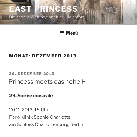
Zum
EAST PRINCESS
Inhalt
Die andere Welt beginnt hier und sofort
springen
Menü
MONAT:
DEZEMBER 2013
VERÖFFENTLICHT
20. DEZEMBER 2013
AM
Princess meets das hohe H
29. Soirée musicale
20.12.2013, 19 Uhr
Park-Klinik Sophie Charlotte
am Schloss Charlottenburg, Berlin