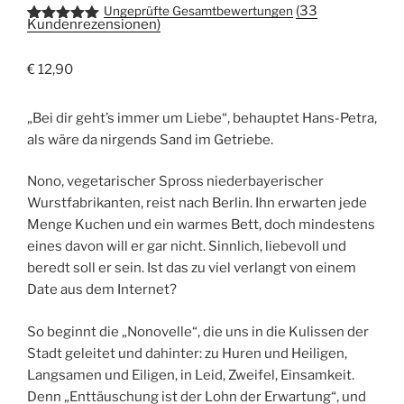
(
33
Ungeprüfte Gesamtbewertungen
Kundenrezensionen)
Bewertet
33
mit
4.91
von 5,
€
12,90
basierend
auf
Kundenbew
ertungen
„Bei dir geht’s immer um Liebe“, behauptet Hans-Petra,
als wäre da nirgends Sand im Getriebe.
Nono, vegetarischer Spross niederbayerischer
Wurstfabrikanten, reist nach Berlin. Ihn erwarten jede
Menge Kuchen und ein warmes Bett, doch mindestens
eines davon will er gar nicht. Sinnlich, liebevoll und
beredt soll er sein. Ist das zu viel verlangt von einem
Date aus dem Internet?
So beginnt die „Nonovelle“, die uns in die Kulissen der
Stadt geleitet und dahinter: zu Huren und Heiligen,
Langsamen und Eiligen, in Leid, Zweifel, Einsamkeit.
Denn „Enttäuschung ist der Lohn der Erwartung“, und