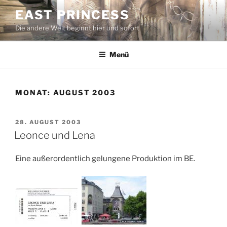
Zum
EAST PRINCESS
Inhalt
Die andere Welt beginnt hier und sofort
springen
Menü
MONAT:
AUGUST 2003
VERÖFFENTLICHT
28. AUGUST 2003
AM
Leonce und Lena
Eine außerordentlich gelungene Produktion im BE.