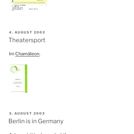
VERÖFFENTLICHT
4. AUGUST 2003
AM
Theatersport
Im
Chamäleon
.
VERÖFFENTLICHT
3. AUGUST 2003
AM
Berlin is in Germany