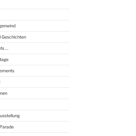
genwind
el Geschichten
ts …
stage
tements
l
onen
Ausstellung
 Parade