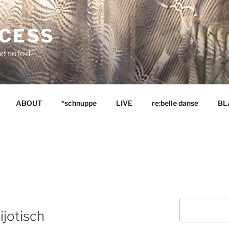
NCESS
nd sofort
ABOUT
*schnuppe
LIVE
re:belle danse
BL
Suchen
ijotisch