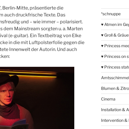
W
, Berlin-Mitte, präsentierte die
*schnuppe
 auch druckfrische Texte. Das
nsfreudig und – wie immer – polarisiert.
♥ Atmen im Ge
s dem Mainstream sorgten u. a. Marten
♥ Groll & Gräu
val (e-guitar). Ein Textbeitrag von Elke
ke in die mit Luftpolsterfolie gegen die
♥ Princess mee
tete Innenwelt der Autorin. Und auch
cken:
♥ Princess on 
♥ Princess sta
Amtsschimme
Blumen & Zitr
Cinema
Installation & 
Intervention &