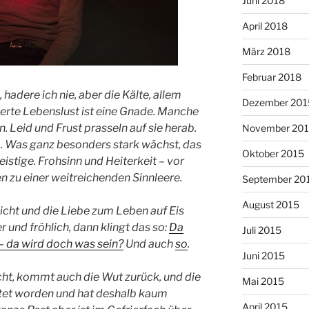
Juni 2018
April 2018
März 2018
Februar 2018
 hadere ich nie, aber die Kälte, allem
Dezember 201
tierte Lebenslust ist eine Gnade. Manche
 Leid und Frust prasseln auf sie herab.
November 20
 Was ganz besonders stark wächst, das
Oktober 2015
eistige. Frohsinn und Heiterkeit – vor
n zu einer weitreichenden Sinnleere.
September 20
August 2015
eicht und die Liebe zum Leben auf Eis
er und fröhlich, dann klingt das so:
Da
Juli 2015
– da wird doch was sein?
U
nd auch
so
.
Juni 2015
cht, kommt auch die Wut zurück, und die
Mai 2015
stet worden und hat deshalb kaum
April 2015