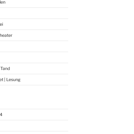
den
ei
heater
 Tand
et | Lesung
4