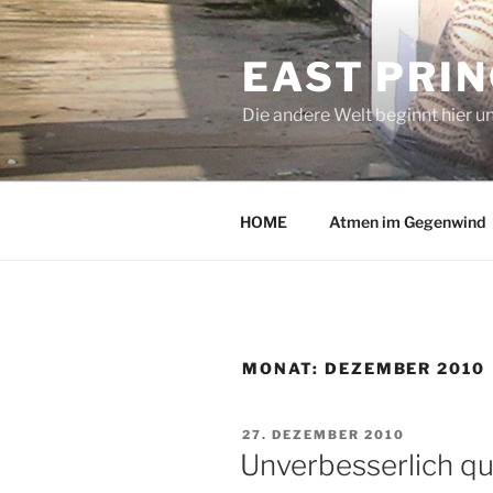
Zum
Inhalt
EAST PRI
springen
Die andere Welt beginnt hier u
HOME
Atmen im Gegenwind
MONAT:
DEZEMBER 2010
VERÖFFENTLICHT
27. DEZEMBER 2010
AM
Unverbesserlich qu