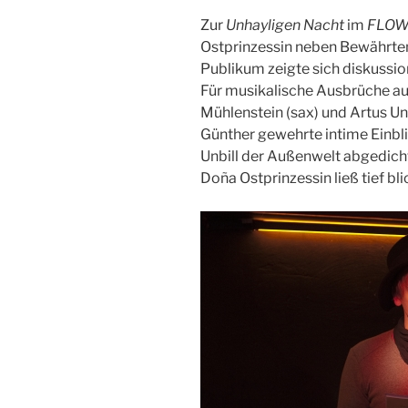
Zur
Unhayligen Nacht
im
FLO
Ostprinzessin neben Bewährtem
Publikum zeigte sich diskussio
Für musikalische Ausbrüche au
Mühlenstein (sax) und Artus Uni
Günther gewehrte intime Einblic
Unbill der Außenwelt abgedich
Doña Ostprinzessin ließ tief bli