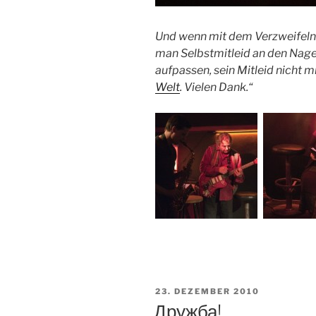
Und wenn mit dem Verzweifeln e
man Selbstmitleid an den Nagel
aufpassen, sein Mitleid nicht m
Welt
. Vielen Dank.
“
VERÖFFENTLICHT
23. DEZEMBER 2010
AM
Дружба!