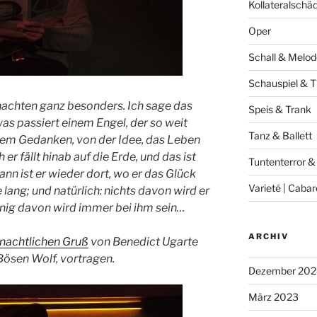
Kollateralschä
Oper
Schall & Melod
Schauspiel & T
nachten ganz besonders. Ich sage das
Speis & Trank
was passiert einem Engel, der so weit
Tanz & Ballett
em Gedanken, von der Idee, das Leben
h er fällt hinab auf die Erde, und das ist
Tuntenterror &
nn ist er wieder dort, wo er das Glück
Varieté | Cabar
lang; und natürlich: nichts davon wird er
enig davon wird immer bei ihm sein…
ARCHIV
nachtlichen Gruß
von Benedict Ugarte
ösen Wolf, vortragen.
Dezember 202
März 2023