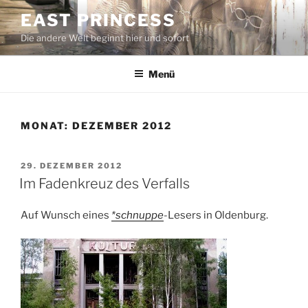
Zum
EAST PRINCESS
Inhalt
Die andere Welt beginnt hier und sofort
springen
Menü
MONAT:
DEZEMBER 2012
VERÖFFENTLICHT
29. DEZEMBER 2012
AM
Im Fadenkreuz des Verfalls
Auf Wunsch eines
*schnuppe
-Lesers in Oldenburg.