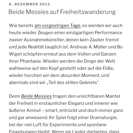
VERÖFFENTLICHT
8. DEZEMBER 2012
AM
Beide Messies auf Freiheitswanderung
Wie bereits
am vorgestrigen Tage
, so werden wir auch
heute wieder Zeugen einer einzigartigen Performance
zweier Ausnahmekünstler, denen kein Zauber fremd
und jede Realität tauglich ist. Andreas A. Müller und Bo
Wiget schöpfen erneut aus dem Vollen und Ganzen
ihrer Phantasie. Wieder werden die Dinge der Welt
wahlweise auf den Kopf gestellt oder auf die Füße,
wieder horchen wir dem absurden Moment, und
abermals sind wir „Teil des stillen Geknets“.
Denn
Beide Messies
tragen den unsichtbaren Mantel
der Freiheit in erstaunlicher Eleganz und innerer wie
äußerer Anmut – smart, entrückt und doch immer ganz
und gar anwesend. Ihr Spiel folgt einer Dramaturgie,
bei der viel Luft für Experimente und spontane
Eingebungen bleibt. Wenn sie Lieder darbieten, dann