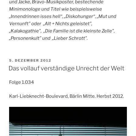
und Jacke, Bravo-Musikposter, bestechende
Minimonologe und Titel wie beispielsweise
„Innendrinnen isses hell“, „Diskohunger“, „Mut und
Vernunft” oder
„
Alt + Nichts geleistet”,
„
Kalakogathie”,
„
Die Familie ist die kleinste Zelle”,
„
Personenkult” und
„
Lieber Schrott”.
VERÖFFENTLICHT
5. DEZEMBER 2012
AM
Das vollauf verständige Unrecht der Welt
Folge 1.034
Karl-Liebknecht-Boulevard, Bärlin Mitte. Herbst 2012.