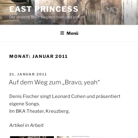
Zum
EAST PRINCESS
Inhalt
Die andere Welt beginnt hier und sofort
springen
Menü
MONAT:
JANUAR 2011
VERÖFFENTLICHT
21. JANUAR 2011
AM
Auf dem Weg zum „Bravo, yeah“
Denis Fischer singt Leonard Cohen und präsentiert
eigene Songs.
Im BKA Theater, Kreuzberg.
Artikel in Arbeit