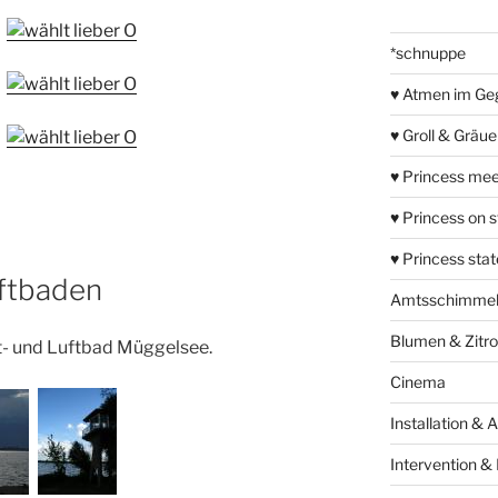
*schnuppe
♥ Atmen im Ge
♥ Groll & Gräu
♥ Princess mee
♥ Princess on 
♥ Princess sta
ftbaden
Amtsschimme
Blumen & Zitr
t- und Luftbad Müggelsee.
Cinema
Installation & 
Intervention &