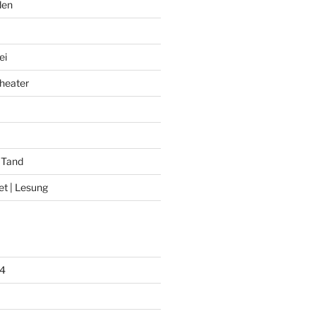
den
ei
heater
 Tand
et | Lesung
4