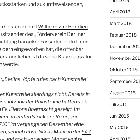
Juni 2018
rucksstarken und zukunftsweisenden,
April 2018
März 2018
en Gästen gehört
Wilhelm von Boddien
orsitzender des „
Förderverein Berliner
Februar 2018
richtung barocker Fassaden eintritt und
Dezember 201
eldern eingeworben hat, die offenbar
erständlicher ist da seine Klage, dass für
November 20
n werde.
Oktober 2015
: „Berlins Köpfe rufen nach Kunsthalle“
September 20
August 2015
r Kunsthalle allerdings nicht. Bereits in
ennutzung der Palastruine hatten sich
Juli 2015
 Feuilletons überrascht gezeigt. Im
Juni 2015
um im ersten Stock der Ruine, sei
710“ im vergangenen Dezember eine
Mai 2015
n, schrieb etwa Niklas Maak in der
FAZ
:
le – und noch vor einem Monat wußte
April 2015