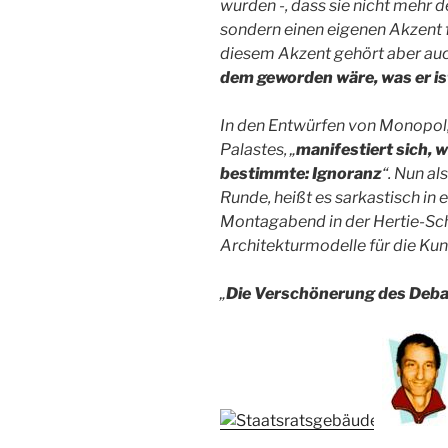
wurden -, dass sie nicht mehr d
sondern einen eigenen Akzent f
diesem Akzent gehört aber auc
dem geworden wäre, was er is
In den Entwürfen von Monopol,
Palastes, „
manifestiert sich, w
bestimmte: Ignoranz
“. Nun al
Runde, heißt es sarkastisch in
Montagabend in der Hertie-Sch
Architekturmodelle für die Kuns
„
Die Verschönerung des Deba