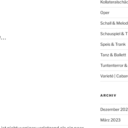
Kollateralschä
Oper
Schall & Melod
Schauspiel & T
e…
Speis & Trank
Tanz & Ballett
Tuntenterror &
Varieté | Cabar
ARCHIV
Dezember 202
März 2023