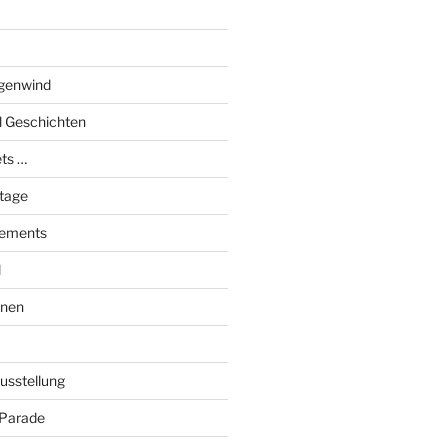
genwind
el Geschichten
ts …
stage
tements
l
onen
Ausstellung
 Parade