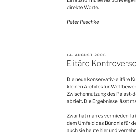
Ein ausformuliertes Schweigen i
direkte Worte.
Peter Peschke
VERÖFFENTLICHT
14. AUGUST 2006
AM
Elitäre Kontroverse
Die neue konservativ-elitäre K
kleinen Architektur-Wettbewerb
Zwischennutzung des Palast-de
abzielt. Die Ergebnisse lässt m
Zwar hat man es vermieden, kr
dem Umfeld des
Bündnis für d
auch sie heute hier und verneh