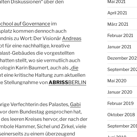
alten Diskussionen“ über den
Mai 2021
April 2021
School auf Governance
im
März 2021
splatz kommen dennoch auch
Februar 2021
ündnis zu Wort: Der Visionär
Andreas
t für eine nachhaltige, kreative
Januar 2021
alast-Gebäudes die vorgestellten
Dezember 20
atten stellt, wo sie vermutlich auch
ologin Karin Baumert, auch als „
die
September 20
t eine kritische Haltung zum aktuellen
Mai 2020
ilte Stellungnahme von
ABRISS
BERLIN
Januar 2020
Februar 2019
rige Verfechterin des Palastes,
Gabi
ts vor dem Bundestag gesprochen hat,
Oktober 2018
es leeren Kreises hervor, der nach der
September 20
ole Hammer, Sichel und Zirkel, viele
 seinerseits zu einem überzeugend