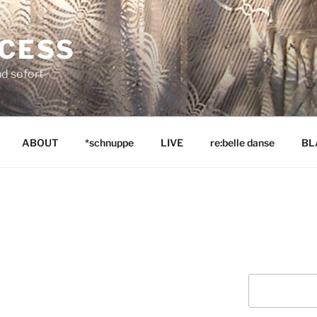
NCESS
nd sofort
ABOUT
*schnuppe
LIVE
re:belle danse
BL
Suchen