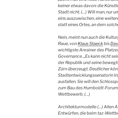
keiner etwas davon: die Künstle
Stadt nicht. (…) Will man, nur
eins auszuwischen, eine weiter
statt eines Ortes, an dem solc
Nein, meint nun auch die Kult
Raue, von
Klaus Staeck
bis
Dav
wichtigste Anrainer des Platze
Governance. „Es kann nicht sein
der Republik und seine bewegte
Zürn überzeugt. Deutlicher kö
Stadtentwicklungssenatorin In
ausfallen. Sie will den Schloss
zum Bau des Humboldt-Forums b
Wettbewerb. (…)
Architekturmodelle (…) Allen A
Entwürfen, die beim taz-Wett