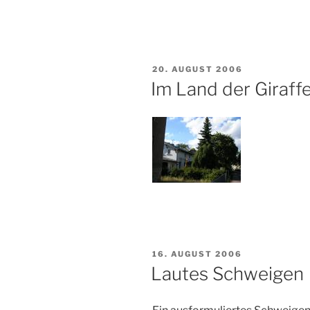
VERÖFFENTLICHT
20. AUGUST 2006
AM
Im Land der Giraff
VERÖFFENTLICHT
16. AUGUST 2006
AM
Lautes Schweigen