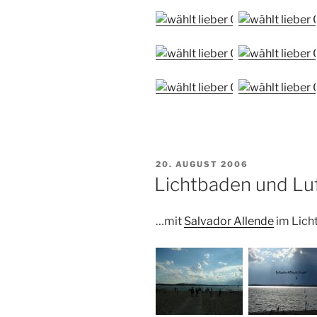
VERÖFFENTLICHT
20. AUGUST 2006
AM
Lichtbaden und Lu
…mit
Salvador Allende
im Lich