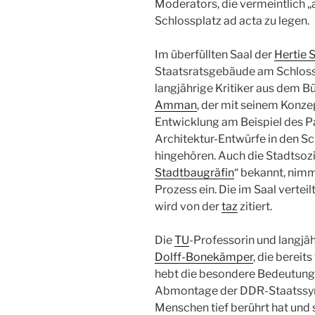
Moderators, die vermeintlich „
Schlossplatz ad acta zu legen.
Im überfüllten Saal der
Hertie 
Staatsratsgebäude am Schlos
langjährige Kritiker aus dem B
Amman
, der mit seinem Konzep
Entwicklung am Beispiel des P
Architektur-Entwürfe in den Sch
hingehören. Auch die Stadtsozi
Stadtbaugräfin
“ bekannt, nimm
Prozess ein. Die im Saal verte
wird von der
taz
zitiert.
Die
TU
-Professorin und langjäh
Dolff-Bonekämper
, die berei
hebt die besondere Bedeutung d
Abmontage der DDR-Staatssymb
Menschen tief berührt hat und