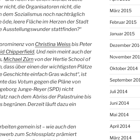
r nicht, die Organisatoren nicht, die
März 2015
 um dem Sozialismus noch nachträglich
e öde, leere Fläche im Herzen der Stadt
Februar 2015
he Ausstellungswunder stattfinden?“
Januar 2015
urprominenz von
Christina Weiss
bis Peter
Dezember 201
id Chipperfield
. Und nein meint auch der
November 20
s,
Michael Zürn
von der Hertie School of
, dass über einen der wichtigsten Plätze
Oktober 2014
 Geschichte einfach Gras wächst“, ist
September 20
nnte das Votum gegen die Pläne von
geborg Junge-Reyer (SPD) nicht
Juli 2014
platz nach dem Abriss der Palastruine bis
Juni 2014
egrünen. Derzeit läuft dazu ein
Mai 2014
April 2014
rbeiten gemein ist – wie auch den
bewerb zum Schlossplatz prämiert
März 2014