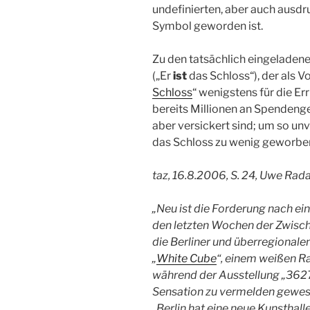
undefinierten, aber auch ausd
Symbol geworden ist.
Zu den tatsächlich eingeladen
(„Er
ist
das Schloss“), der als V
Schloss
“ wenigstens für die Er
bereits Millionen an Spendeng
aber versickert sind; um so unv
das Schloss zu wenig geworbe
taz, 16.8.2006, S. 24, Uwe Rada
„Neu ist die Forderung nach eine
den letzten Wochen der Zwisch
die Berliner und überregionalen
„
White Cube
“, einem weißen Ra
während der Ausstellung „362
Sensation zu vermelden gewese
„Berlin hat eine neue Kunsthal