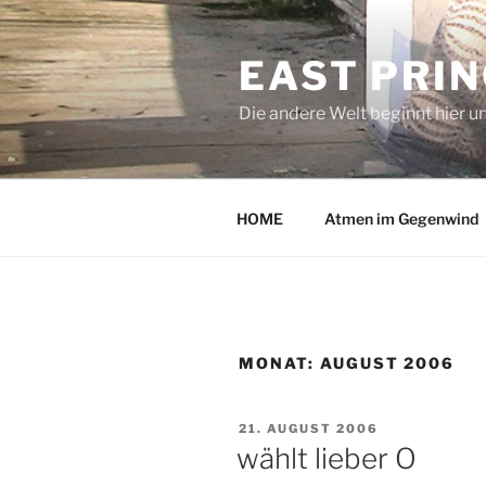
Zum
Inhalt
EAST PRI
springen
Die andere Welt beginnt hier u
HOME
Atmen im Gegenwind
MONAT:
AUGUST 2006
VERÖFFENTLICHT
21. AUGUST 2006
AM
wählt lieber O