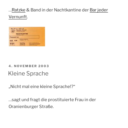
…
Ratzke
& Band in der Nachtkantine der
Bar jeder
Vernunft
.
VERÖFFENTLICHT
4. NOVEMBER 2003
AM
Kleine Sprache
„Nicht mal eine kleine Sprache!?“
…sagt und fragt die prostituierte Frau in der
Oranienburger Straße.