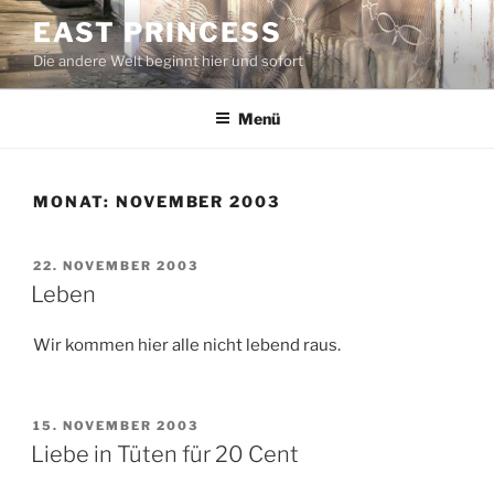
Zum
EAST PRINCESS
Inhalt
Die andere Welt beginnt hier und sofort
springen
Menü
MONAT:
NOVEMBER 2003
VERÖFFENTLICHT
22. NOVEMBER 2003
AM
Leben
Wir kommen hier alle nicht lebend raus.
VERÖFFENTLICHT
15. NOVEMBER 2003
AM
Liebe in Tüten für 20 Cent