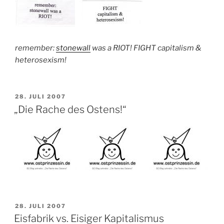
remember:
stonewall
was a RIOT! FIGHT capitalism &
heterosexism!
VERÖFFENTLICHT
28. JULI 2007
AM
„Die Rache des Ostens!“
VERÖFFENTLICHT
28. JULI 2007
AM
Eisfabrik vs. Eisiger Kapitalismus