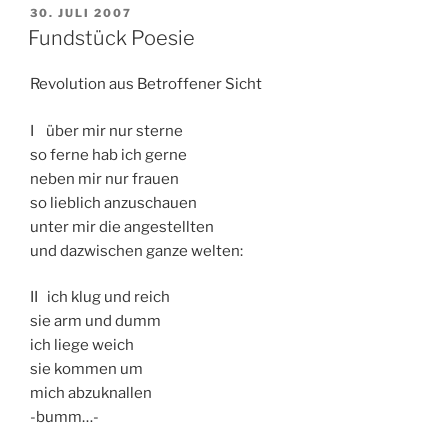
VERÖFFENTLICHT
30. JULI 2007
AM
Fundstück Poesie
Revolution aus Betroffener Sicht
I über mir nur sterne
so ferne hab ich gerne
neben mir nur frauen
so lieblich anzuschauen
unter mir die angestellten
und dazwischen ganze welten:
II ich klug und reich
sie arm und dumm
ich liege weich
sie kommen um
mich abzuknallen
-bumm…-