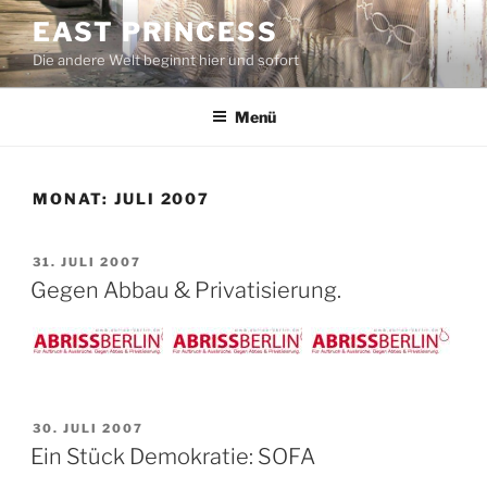
Zum
EAST PRINCESS
Inhalt
Die andere Welt beginnt hier und sofort
springen
Menü
MONAT:
JULI 2007
VERÖFFENTLICHT
31. JULI 2007
AM
Gegen Abbau & Privatisierung.
VERÖFFENTLICHT
30. JULI 2007
AM
Ein Stück Demokratie: SOFA