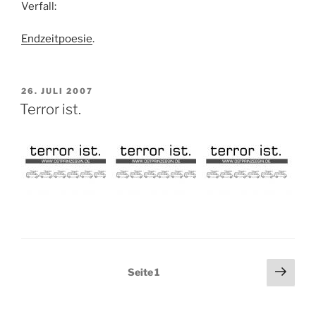
Verfall:
Endzeitpoesie
.
VERÖFFENTLICHT
26. JULI 2007
AM
Terror ist.
Seitennummerierung
Näch
Seite
1
Seit
der
Beiträge