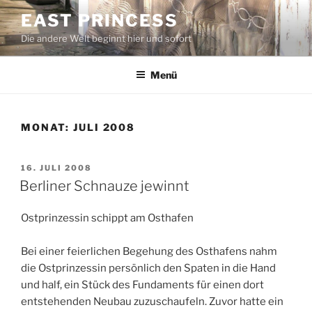
Zum
EAST PRINCESS
Inhalt
Die andere Welt beginnt hier und sofort
springen
Menü
MONAT:
JULI 2008
VERÖFFENTLICHT
16. JULI 2008
AM
Berliner Schnauze jewinnt
Ostprinzessin schippt am Osthafen
Bei einer feierlichen Begehung des Osthafens nahm
die Ostprinzessin persönlich den Spaten in die Hand
und half, ein Stück des Fundaments für einen dort
entstehenden Neubau zuzuschaufeln. Zuvor hatte ein