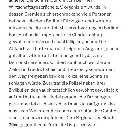
äußerte
. Die Schiffstour, die vom
Berliner
Wirtschaftsgespräche e. V.
organisiert wurde, in
dessen Gremien sich erschreckend viele Personen
befinden, die dem Berliner Filz zugeordnet werden
müssen und die zum Teil Mitverantwortung im Berliner
Bankenskandal tragen, hatte in Charlottenburg
gewohnt mondän und unauffällig begonnen. Die
Abfahrtszeit hatte man nach eigenen Angaben geheim
gehalten. Offenbar hatte man gehofft, dass die
Demonstrierenden, so überhaupt noch welche am
Zielort in Friedrichshain und Kreuzberg sein würden,
den Weg freigeben bzw. die Polizei eine Schneise
schlagen würde. Zwar trat die Polizei nebst ihrer
Zivilbullen denn auch tatsächlich gewohnt gewalttätig
auf und hatte auch allerlei persönliche Drohungen
parat, aber letztlich entschied man sich aufgrund des
massiven Widerstandes dann doch dafür, der Comtess
eine Umkehr zu empfehlen. Dem Regional-TV-Sender
7live
gegenüber äußerte die Ostprinzessin: