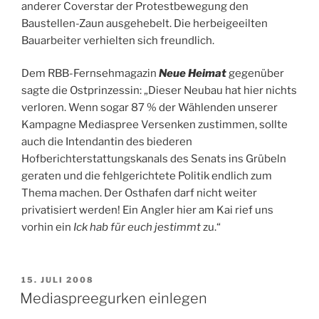
anderer Coverstar der Protestbewegung den
Baustellen-Zaun ausgehebelt. Die herbeigeeilten
Bauarbeiter verhielten sich freundlich.
Dem RBB-Fernsehmagazin
Neue Heimat
gegenüber
sagte die Ostprinzessin: „Dieser Neubau hat hier nichts
verloren. Wenn sogar 87 % der Wählenden unserer
Kampagne Mediaspree Versenken zustimmen, sollte
auch die Intendantin des biederen
Hofberichterstattungskanals des Senats ins Grübeln
geraten und die fehlgerichtete Politik endlich zum
Thema machen. Der Osthafen darf nicht weiter
privatisiert werden! Ein Angler hier am Kai rief uns
vorhin ein
Ick hab für euch jestimmt
zu.“
VERÖFFENTLICHT
15. JULI 2008
AM
Mediaspreegurken einlegen