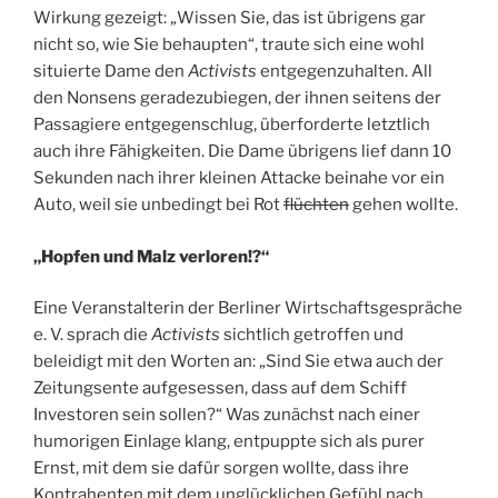
Wirkung gezeigt: „Wissen Sie, das ist übrigens gar
nicht so, wie Sie behaupten“, traute sich eine wohl
situierte Dame den
Activists
entgegenzuhalten. All
den Nonsens geradezubiegen, der ihnen seitens der
Passagiere entgegenschlug, überforderte letztlich
auch ihre Fähigkeiten. Die Dame übrigens lief dann 10
Sekunden nach ihrer kleinen Attacke beinahe vor ein
Auto, weil sie unbedingt bei Rot
flüchten
gehen wollte.
„Hopfen und Malz verloren!?“
Eine Veranstalterin der Berliner Wirtschaftsgespräche
e. V. sprach die
Activists
sichtlich getroffen und
beleidigt mit den Worten an: „Sind Sie etwa auch der
Zeitungsente aufgesessen, dass auf dem Schiff
Investoren sein sollen?“ Was zunächst nach einer
humorigen Einlage klang, entpuppte sich als purer
Ernst, mit dem sie dafür sorgen wollte, dass ihre
Kontrahenten mit dem unglücklichen Gefühl nach