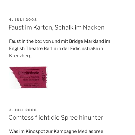
VERÖFFENTLICHT
4. JULI 2008
AM
Faust im Karton, Schalk im Nacken
Faust in the box
von und mit
Bridge Markland
im
English Theatre Berlin
in der Fidicinstraße in
Kreuzberg.
VERÖFFENTLICHT
3. JULI 2008
AM
Comtess flieht die Spree hinunter
Was im
Kinospot zur Kampagne
Mediaspree