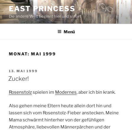
Zum
EAST PRINCESS
Inhalt
Die andere Welt beginnt hier und sofort
springen
Menü
MONAT:
MAI 1999
VERÖFFENTLICHT
13. MAI 1999
AM
Zucker!
Rosenstolz
spielen im
Modernes
, aber ich bin krank.
Also gehen meine Eltern heute allein dort hin und
lassen sich vom Rosenstolz-Fieber anstecken. Meine
Mama schwärmt hinterher von der gefühligen
Atmosphäre, liebevollen Männerpärchen und der