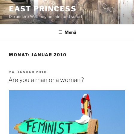
Zum
EAST PRINCESS
Inhalt
Die andere Welt beginnt hier und sofort
springen
Menü
MONAT:
JANUAR 2010
VERÖFFENTLICHT
24. JANUAR 2010
AM
Are you a man or a woman?