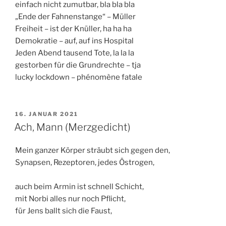
einfach nicht zumutbar, bla bla bla
„Ende der Fahnenstange“ – Müller
Freiheit – ist der Knüller, ha ha ha
Demokratie – auf, auf ins Hospital
Jeden Abend tausend Tote, la la la
gestorben für die Grundrechte – tja
lucky lockdown – phénomène fatale
VERÖFFENTLICHT
16. JANUAR 2021
AM
Ach, Mann (Merzgedicht)
Mein ganzer Körper sträubt sich gegen den,
Synapsen, Rezeptoren, jedes Östrogen,
auch beim Armin ist schnell Schicht,
mit Norbi alles nur noch Pflicht,
für Jens ballt sich die Faust,