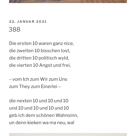
VERÖFFENTLICHT
22. JANUAR 2021
AM
388
Die ersten 10 waren ganz nice,
die zweiten 10 bisschen lost,
die dritten 10 politisch wyld,
die vierten 10 Angst und frei,
– vom Ich zum Wir zum Uns
zum They zum Einerlei –
die nexten 10 und 10 und 10
und 10 und 10 und 10 und 10
geb ich dem schönen Wahnsinn,
un denn kieken wa ma neu, wa!