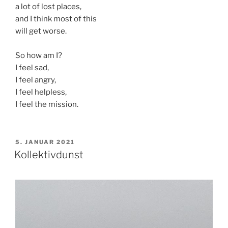
a lot of lost places,
and I think most of this
will get worse.
So how am I?
I feel sad,
I feel angry,
I feel helpless,
I feel the mission.
VERÖFFENTLICHT
5. JANUAR 2021
AM
Kollektivdunst