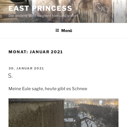
Zum
EAST PRINCESS
Inhalt
Die andere Welt beginnt hier und sofort
springen
Menü
MONAT:
JANUAR 2021
VERÖFFENTLICHT
30. JANUAR 2021
AM
S.
Meine Eule sagte, heute gibt es Schnee