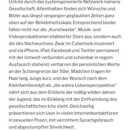
Untote durch das systemgenerierte Netzwerk namens
Gesellschaft: Allenthalben finden sich Wünsche und
Bilder aus längst vergangen geglaubten Zeiten ganz
oben auf der Beliebtheitsskala. Entsprechend bieder
fallen nicht nur die „Kunstwerke“, Musik- und
Videoproduktionen etablierter Stars aus, sondern auch
die des Nachwuchses: Zwar im Cyberlook inszeniert
und via
iPhone
,
iPad
,
Facebook
und
Twitter
permanent
mit der Umwelt verbunden und scheinbar in regem
Austausch stehend, verharren die persönlichen Werte
an der Schamgrenze der 50er. Mädchen tragen ihr
Haar lang, Jungs kurz, und der Wunsch nach dem
Kleinfamilienidyll als „die wahre Lebensperspektive“
nährt sich aus dem Erlebnis der mäßig wilden Jahren
der Jugend, das im Einklang mit der Entfremdung des
gesellschaftlichen Ichs steht. Gleichzeitig
präsentieren sich User in vielen Internetkontaktforen
in sexuellen Posen, mit verrohtem Sprachgebrauch
und abgestumpfter Sinnlichkeit.