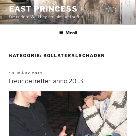
Zum
EAST PRINCESS
Inhalt
Die andere Welt beginnt hier und sofort
springen
Menü
KATEGORIE:
KOLLATERALSCHÄDEN
VERÖFFENTLICHT
10. MÄRZ 2013
AM
Freundetreffen anno 2013