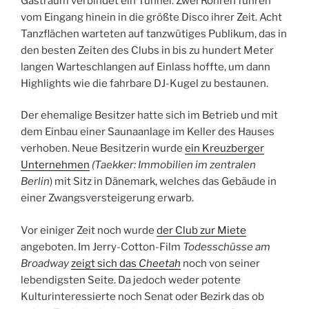
Gastraum verbindet ein Tunnel. Zwei Röhren führen
vom Eingang hinein in die größte Disco ihrer Zeit. Acht
Tanzflächen warteten auf tanzwütiges Publikum, das in
den besten Zeiten des Clubs in bis zu hundert Meter
langen Warteschlangen auf Einlass hoffte, um dann
Highlights wie die fahrbare DJ-Kugel zu bestaunen.
Der ehemalige Besitzer hatte sich im Betrieb und mit
dem Einbau einer Saunaanlage im Keller des Hauses
verhoben. Neue Besitzerin wurde
ein Kreuzberger
Unternehmen
(Taekker: Immobilien im zentralen
Berlin
) mit Sitz in Dänemark, welches das Gebäude in
einer Zwangsversteigerung erwarb.
Vor einiger Zeit noch wurde
der Club zur Miete
angeboten. Im Jerry-Cotton-Film
Todesschüsse am
Broadway
zeigt sich das
Cheetah
noch von seiner
lebendigsten Seite. Da jedoch weder potente
Kulturinteressierte noch Senat oder Bezirk das ob