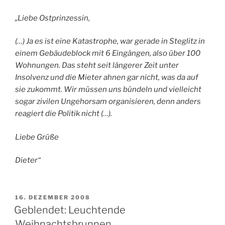
„Liebe Ostprinzessin,
(…) Ja es ist eine Katastrophe, war gerade in Steglitz in
einem Gebäudeblock mit 6 Eingängen, also über 100
Wohnungen. Das steht seit längerer Zeit unter
Insolvenz und die Mieter ahnen gar nicht, was da auf
sie zukommt. Wir müssen uns bündeln und vielleicht
sogar zivilen Ungehorsam organisieren, denn anders
reagiert die Politik nicht (…).
Liebe Grüße
Dieter“
VERÖFFENTLICHT
16. DEZEMBER 2008
AM
Geblendet: Leuchtende
Weihnachtsbrunnen