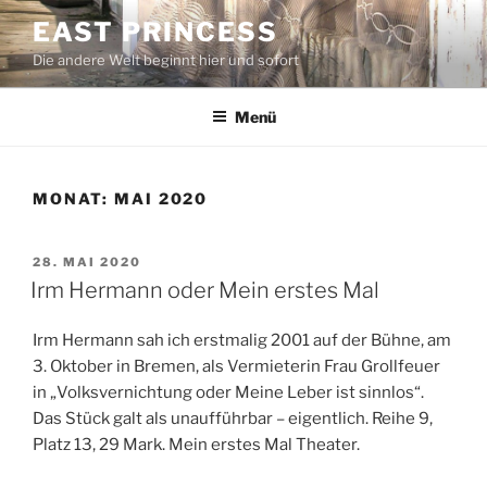
Zum
EAST PRINCESS
Inhalt
Die andere Welt beginnt hier und sofort
springen
Menü
MONAT:
MAI 2020
VERÖFFENTLICHT
28. MAI 2020
AM
Irm Hermann oder Mein erstes Mal
Irm Hermann sah ich erstmalig 2001 auf der Bühne, am
3. Oktober in Bremen, als Vermieterin Frau Grollfeuer
in „Volksvernichtung oder Meine Leber ist sinnlos“.
Das Stück galt als unaufführbar – eigentlich. Reihe 9,
Platz 13, 29 Mark. Mein erstes Mal Theater.