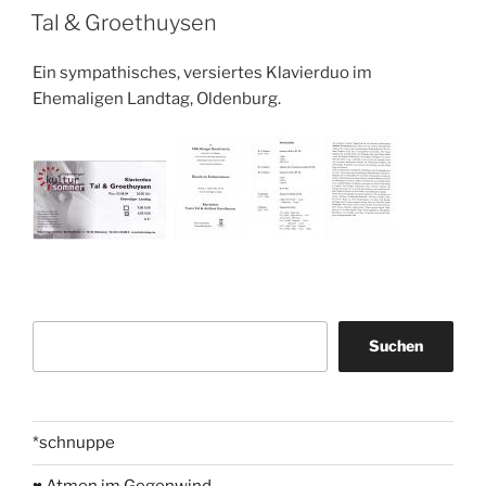
AM
Tal & Groethuysen
Ein sympathisches, versiertes Klavierduo im
Ehemaligen Landtag, Oldenburg.
Suchen
Suchen
*schnuppe