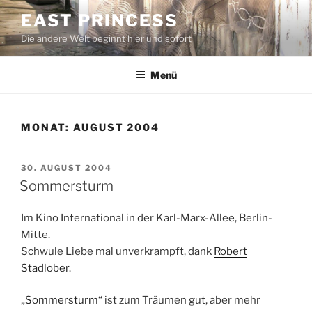
Zum
EAST PRINCESS
Inhalt
Die andere Welt beginnt hier und sofort
springen
Menü
MONAT:
AUGUST 2004
VERÖFFENTLICHT
30. AUGUST 2004
AM
Sommersturm
Im Kino International in der Karl-Marx-Allee, Berlin-
Mitte.
Schwule Liebe mal unverkrampft, dank
Robert
Stadlober
.
„
Sommersturm
“ ist zum Träumen gut, aber mehr