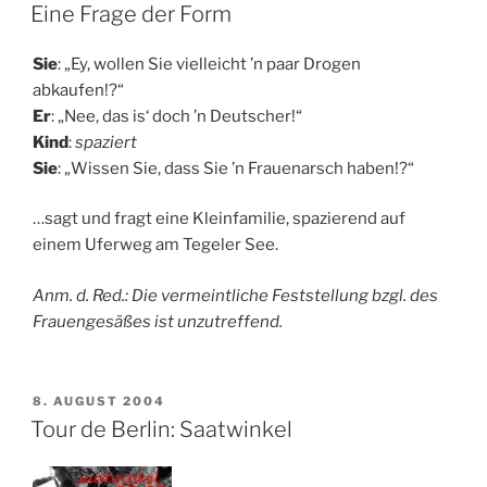
AM
Eine Frage der Form
Sie
: „Ey, wollen Sie vielleicht ’n paar Drogen
abkaufen!?“
Er
: „Nee, das is‘ doch ’n Deutscher!“
Kind
:
spaziert
Sie
: „Wissen Sie, dass Sie ’n Frauenarsch haben!?“
…sagt und fragt eine Kleinfamilie, spazierend auf
einem Uferweg am Tegeler See.
Anm. d. Red.:
Die vermeintliche Feststellung bzgl. des
Frauengesäßes ist unzutreffend.
VERÖFFENTLICHT
8. AUGUST 2004
AM
Tour de Berlin: Saatwinkel