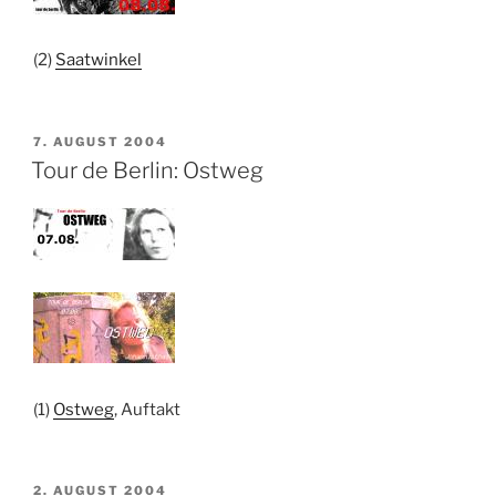
(2)
Saatwinkel
VERÖFFENTLICHT
7. AUGUST 2004
AM
Tour de Berlin: Ostweg
(1)
Ostweg
, Auftakt
VERÖFFENTLICHT
2. AUGUST 2004