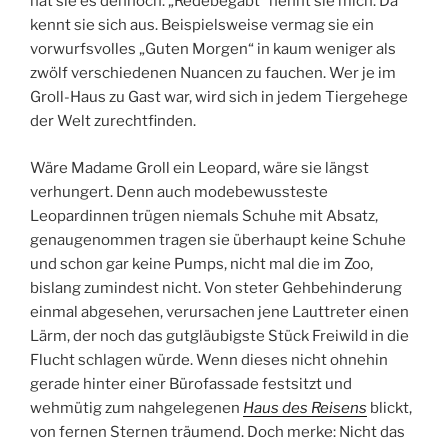
hat sie es dennoch. „Redebegabt“ nennt sie mich. Da
kennt sie sich aus. Beispielsweise vermag sie ein
vorwurfsvolles „Guten Morgen“ in kaum weniger als
zwölf verschiedenen Nuancen zu fauchen. Wer je im
Groll-Haus zu Gast war, wird sich in jedem Tiergehege
der Welt zurechtfinden.
Wäre Madame Groll ein Leopard, wäre sie längst
verhungert. Denn auch modebewussteste
Leopardinnen trügen niemals Schuhe mit Absatz,
genaugenommen tragen sie überhaupt keine Schuhe
und schon gar keine Pumps, nicht mal die im Zoo,
bislang zumindest nicht. Von steter Gehbehinderung
einmal abgesehen, verursachen jene Lauttreter einen
Lärm, der noch das gutgläubigste Stück Freiwild in die
Flucht schlagen würde. Wenn dieses nicht ohnehin
gerade hinter einer Bürofassade festsitzt und
wehmütig zum nahgelegenen
Haus des Reisens
blickt,
von fernen Sternen träumend. Doch merke: Nicht das