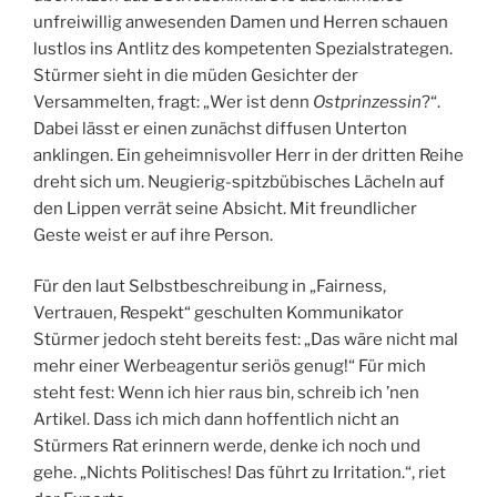
unfreiwillig anwesenden Damen und Herren schauen
lustlos ins Antlitz des kompetenten Spezialstrategen.
Stürmer sieht in die müden Gesichter der
Versammelten, fragt: „Wer ist denn
Ostprinzessin
?“.
Dabei lässt er einen zunächst diffusen Unterton
anklingen. Ein geheimnisvoller Herr in der dritten Reihe
dreht sich um. Neugierig-spitzbübisches Lächeln auf
den Lippen verrät seine Absicht. Mit freundlicher
Geste weist er auf ihre Person.
Für den laut Selbstbeschreibung in „Fairness,
Vertrauen, Respekt“ geschulten Kommunikator
Stürmer jedoch steht bereits fest: „Das wäre nicht mal
mehr einer Werbeagentur seriös genug!“ Für mich
steht fest: Wenn ich hier raus bin, schreib ich ’nen
Artikel. Dass ich mich dann hoffentlich nicht an
Stürmers Rat erinnern werde, denke ich noch und
gehe. „Nichts Politisches! Das führt zu Irritation.“, riet