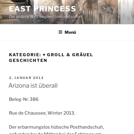
Zum
EAST PRINCESS
Inhalt
Die andere Welt beginnt hier und sofort
springen
Menü
KATEGORIE:
♥ GROLL & GRÄUEL
GESCHICHTEN
VERÖFFENTLICHT
2. JANUAR 2013
AM
Arizona ist überall
Beleg-Nr. 386
Rue de Chaussee, Winter 2013.
Der erbarmungslos hübsche Posthandschuh,