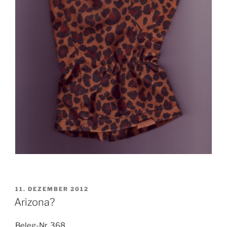
VERÖFFENTLICHT
11. DEZEMBER 2012
AM
Arizona?
Beleg-Nr. 368