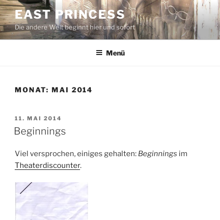
Zum
EAST PRINCESS
Inhalt
Die andere Welt beginnt hier und sofort
springen
Menü
MONAT:
MAI 2014
VERÖFFENTLICHT
11. MAI 2014
AM
Beginnings
Viel versprochen, einiges gehalten:
Beginnings
im
Theaterdiscounter
.