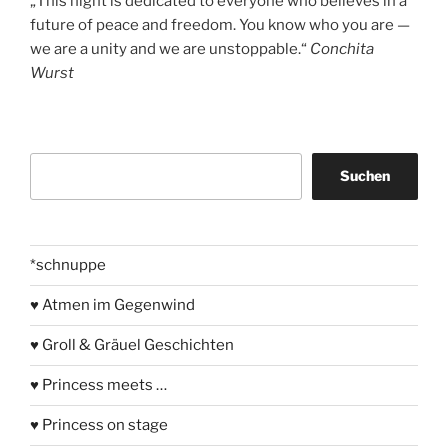
„This night is dedicated to everyone who believes in a
future of peace and freedom. You know who you are —
we are a unity and we are unstoppable.“
Conchita
Wurst
Suchen
Suchen
*schnuppe
♥ Atmen im Gegenwind
♥ Groll & Gräuel Geschichten
♥ Princess meets …
♥ Princess on stage