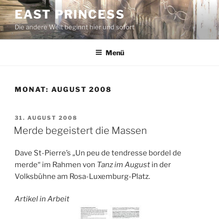
Zum
EAST PRINCESS
Inhalt
Die andere Welt beginnt hier und sofort
springen
Menü
MONAT:
AUGUST 2008
VERÖFFENTLICHT
31. AUGUST 2008
AM
Merde begeistert die Massen
Dave St-Pierre’s „Un peu de tendresse bordel de
merde“ im Rahmen von
Tanz im August
in der
Volksbühne am Rosa-Luxemburg-Platz.
Artikel in Arbeit