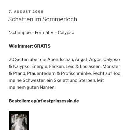
VERÖFFENTLICHT
7. AUGUST 2008
AM
Schatten im Sommerloch
*schnuppe – Format V – Calypso
Wie immer:
GRATIS
20 Seiten über die Abendschau, Angst, Argos, Calypso
& Kalypso, Energie, Flicken, Leid & Loslassen, Monster
& Pfand, Pfauenfedern & Profischminke, Recht auf Tod,
meine Schwester, ein Skelett und Sterben. Mit
meinem guten Namen.
Bestellen: ep(at)ostprinzessin.de