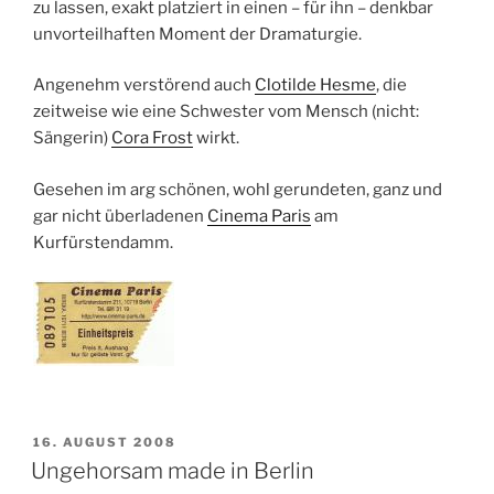
zu lassen, exakt platziert in einen – für ihn – denkbar
unvorteilhaften Moment der Dramaturgie.
Angenehm verstörend auch
Clotilde Hesme
, die
zeitweise wie eine Schwester vom Mensch (nicht:
Sängerin)
Cora Frost
wirkt.
Gesehen im arg schönen, wohl gerundeten, ganz und
gar nicht überladenen
Cinema Paris
am
Kurfürstendamm.
VERÖFFENTLICHT
16. AUGUST 2008
AM
Ungehorsam made in Berlin