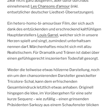
Zwar nicht ganz ausgereift, aber dafür durchaus
einnehmend:
Les Chansons d’amour
(inkl.
entsetzlicher deutscher Liedtext-Übersetzungen).
Ein hetero-homo-bi-amouröser Film, der sich auch
dank des entzückenden und erschreckend kaltfühligen
Hauptdarstellers
Louis Garrel
, welcher sich in unsere
Herzen spielt und singt, zumindest unterhaltsam
nennen darf. Märchenhaftes mischt sich mit allzu
Realistischem. Für Dramatik und Tränen ist dabei über
einen gefühlsgerecht inszenierten Todesfall gesorgt.
Weder die teilweise etwas hölzerne Darstellung, noch
ein um den chansonierenden Darsteller gewickelter
Tricolore-Schal, kann dem erfrischenden
Gesamteindruck letztlich etwas anhaben. Originell
hingegen die Idee, im Vorübergehen für eine sehr
kurze Sequenz – wie zufällig – einen grinsenden
Präsidenten Sarkozy aus einem Schaufenster blicken