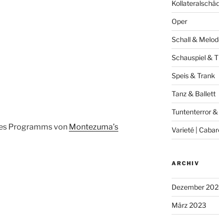
Kollateralschä
Oper
Schall & Melod
Schauspiel & T
Speis & Trank
Tanz & Ballett
Tuntenterror &
des Programms von
Montezuma’s
Varieté | Cabar
ARCHIV
Dezember 202
März 2023