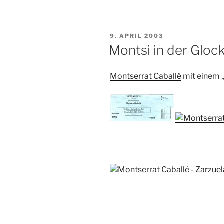
VERÖFFENTLICHT
9. APRIL 2003
AM
Montsi in der Gloc
Montserrat Caballé
mit einem 