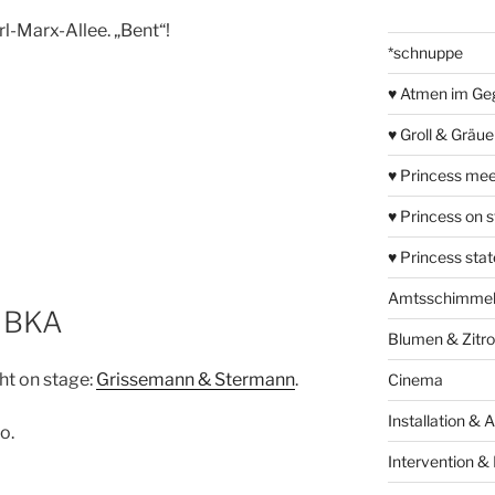
rl-Marx-Allee. „Bent“!
*schnuppe
♥ Atmen im Ge
♥ Groll & Gräu
♥ Princess mee
♥ Princess on 
♥ Princess sta
Amtsschimme
s BKA
Blumen & Zitr
ht on stage:
Grissemann & Stermann
.
Cinema
Installation & 
o.
Intervention &