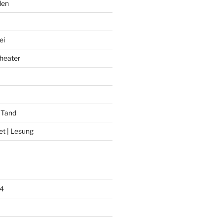
den
ei
heater
 Tand
et | Lesung
4