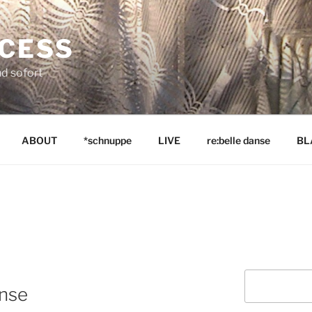
NCESS
nd sofort
ABOUT
*schnuppe
LIVE
re:belle danse
BL
Suchen
anse