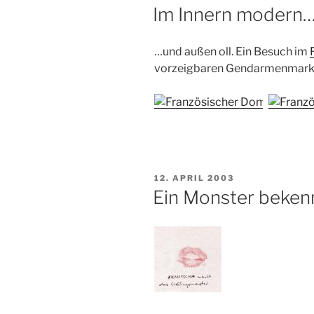
AM
Im Innern modern
…und außen oll. Ein Besuch im
vorzeigbaren Gendarmenmark
VERÖFFENTLICHT
12. APRIL 2003
AM
Ein Monster beken