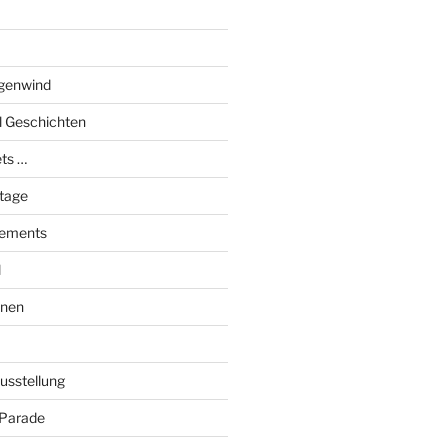
genwind
el Geschichten
ts …
stage
tements
l
onen
Ausstellung
 Parade