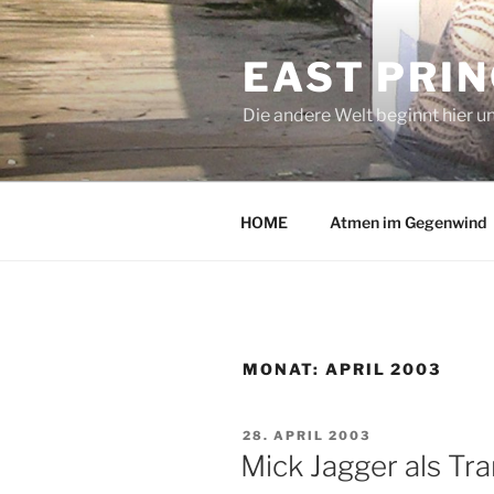
Zum
Inhalt
EAST PRI
springen
Die andere Welt beginnt hier u
HOME
Atmen im Gegenwind
MONAT:
APRIL 2003
VERÖFFENTLICHT
28. APRIL 2003
AM
Mick Jagger als Tr