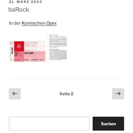
VERÖFFENTLICHT
21. MÄRZ 2003
AM
baRock
In der
Komischen Oper
.
Seitennummerierung
Vorherige
Näch
Seite
2
Seite
Seit
der
Beiträge
Suchen
Suchen