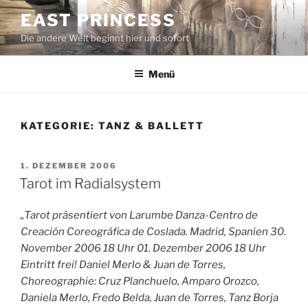
Zum
EAST PRINCESS
Inhalt
Die andere Welt beginnt hier und sofort
springen
Menü
KATEGORIE:
TANZ & BALLETT
VERÖFFENTLICHT
1. DEZEMBER 2006
AM
Tarot im Radialsystem
„Tarot präsentiert von Larumbe Danza-Centro de
Creación Coreográfica de Coslada. Madrid, Spanien 30.
November 2006 18 Uhr 01. Dezember 2006 18 Uhr
Eintritt frei! Daniel Merlo & Juan de Torres,
Choreographie: Cruz Planchuelo, Amparo Orozco,
Daniela Merlo, Fredo Belda, Juan de Torres, Tanz Borja