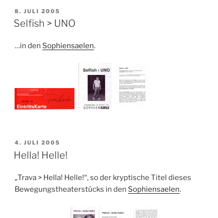
VERÖFFENTLICHT
8. JULI 2005
AM
Selfish > UNO
…in den
Sophiensaelen
.
VERÖFFENTLICHT
4. JULI 2005
AM
Hella! Helle!
„Trava > Hella! Helle!“, so der kryptische Titel dieses
Bewegungstheaterstücks in den
Sophiensaelen
.