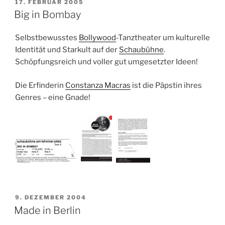
VERÖFFENTLICHT
17. FEBRUAR 2005
AM
Big in Bombay
Selbstbewusstes
Bollywood
-Tanztheater um kulturelle
Identität und Starkult auf der
Schaubühne
.
Schöpfungsreich und voller gut umgesetzter Ideen!
Die Erfinderin
Constanza Macras
ist die Päpstin ihres
Genres – eine Gnade!
VERÖFFENTLICHT
9. DEZEMBER 2004
AM
Made in Berlin