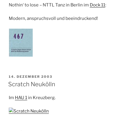
Nothin‘ to lose – NTTL Tanz in Berlin im
Dock 11
:
Modern, anspruchsvoll und beeindruckend!
VERÖFFENTLICHT
14. DEZEMBER 2003
AM
Scratch Neukölln
Im
HAU 1
in Kreuzberg.