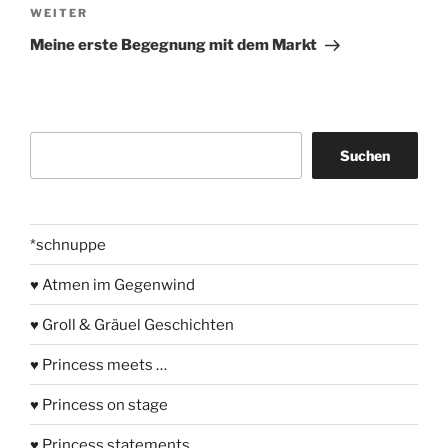
Nächster
WEITER
Beitrag
Meine erste Begegnung mit dem Markt
Suchen
Suchen
*schnuppe
♥ Atmen im Gegenwind
♥ Groll & Gräuel Geschichten
♥ Princess meets …
♥ Princess on stage
♥ Princess statements