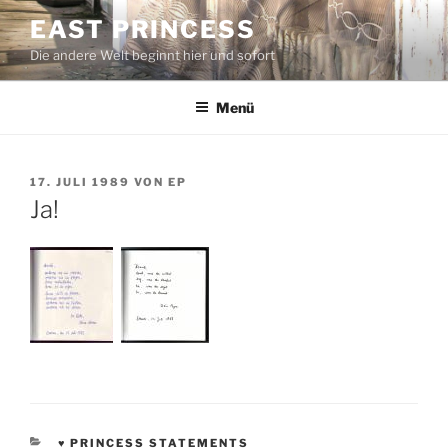
Zum
EAST PRINCESS
Inhalt
Die andere Welt beginnt hier und sofort
springen
Menü
VERÖFFENTLICHT
17. JULI 1989
VON
EP
AM
Ja!
KATEGORIEN
♥ PRINCESS STATEMENTS