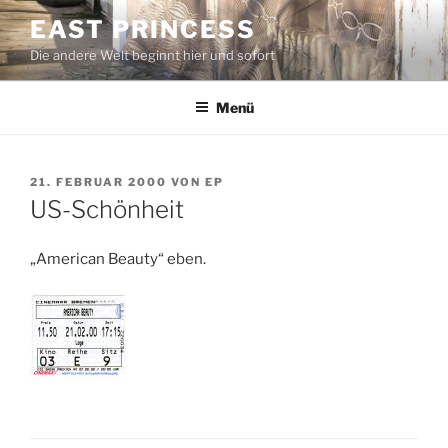
Zum
EAST PRINCESS
Inhalt
Die andere Welt beginnt hier und sofort
springen
Menü
VERÖFFENTLICHT
21. FEBRUAR 2000
VON
EP
AM
US-Schönheit
„American Beauty“ eben.