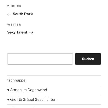
Beitragsnavigation
Vorheriger
ZURÜCK
Beitrag
South Park
Nächster
WEITER
Beitrag
Sexy Talent
Suchen
Suchen
*schnuppe
♥ Atmen im Gegenwind
♥ Groll & Gräuel Geschichten