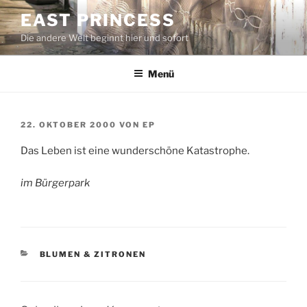
Zum
EAST PRINCESS
Inhalt
Die andere Welt beginnt hier und sofort
springen
Menü
VERÖFFENTLICHT
22. OKTOBER 2000
VON
EP
AM
Das Leben ist eine wunderschöne Katastrophe.
im Bürgerpark
KATEGORIEN
BLUMEN & ZITRONEN