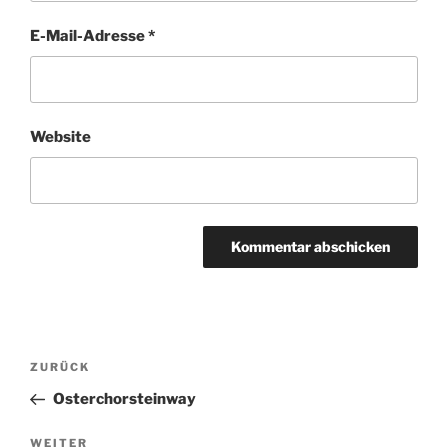
E-Mail-Adresse
*
Website
Beitragsnavigation
Vorheriger
ZURÜCK
Beitrag
Osterchorsteinway
Nächster
WEITER