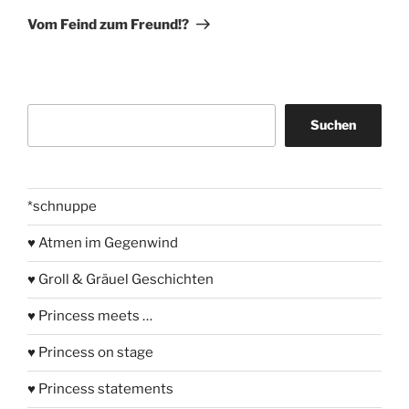
Beitrag
Vom Feind zum Freund!?
Suchen
Suchen
*schnuppe
♥ Atmen im Gegenwind
♥ Groll & Gräuel Geschichten
♥ Princess meets …
♥ Princess on stage
♥ Princess statements