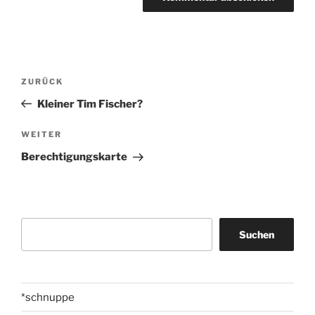
Beitragsnavigation
Vorheriger
ZURÜCK
Beitrag
Kleiner Tim Fischer?
Nächster
WEITER
Beitrag
Berechtigungskarte
Suchen
Suchen
*schnuppe