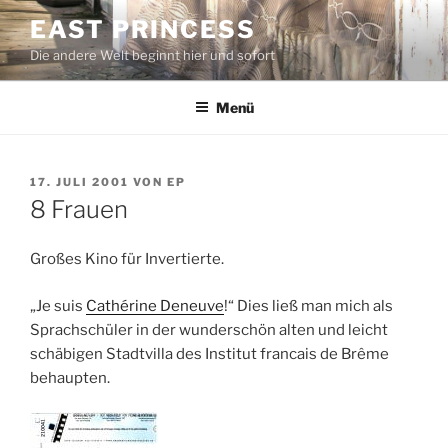
Zum
EAST PRINCESS
Inhalt
Die andere Welt beginnt hier und sofort
springen
Menü
VERÖFFENTLICHT
17. JULI 2001
VON
EP
AM
8 Frauen
Großes Kino für Invertierte.
„Je suis
Cathérine Deneuve
!“ Dies ließ man mich als
Sprachschüler in der wunderschön alten und leicht
schäbigen Stadtvilla des Institut francais de Brême
behaupten.