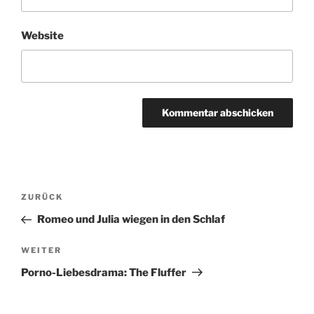
Website
Beitragsnavigation
Vorheriger
ZURÜCK
Beitrag
Romeo und Julia wiegen in den Schlaf
Nächster
WEITER
Beitrag
Porno-Liebesdrama: The Fluffer