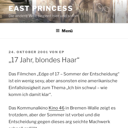
Zum
EAST PRINCESS
Inhalt
Die andere Welt beginnt hier und sofort
springen
Menü
VERÖFFENTLICHT
24. OKTOBER 2001
VON
EP
AM
„17 Jahr, blondes Haar“
Das Filmchen „Edge of 17 – Sommer der Entscheidung“
ist ein wenig sexy, aber ansonsten eine amerikanische
Einfallslosigkeit zum Thema „Ich bin schwul – wie
komm ich damit klar“.
Das Kommunalkino
Kino 46
in Bremen-Walle zeigt es
trotzdem, aber der Sommer ist vorbei und die
Entscheidung gegen dieses arg seichte Machwerk