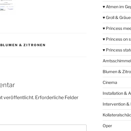
♥ Atmen im Ge
♥ Groll & Gräu
♥ Princess mee
♥ Princess on 
,
BLUMEN & ZITRONEN
♥ Princess sta
Amtsschimme
Blumen & Zitr
Cinema
entar
Installation & 
 veröffentlicht.
Erforderliche Felder
Intervention &
Kollateralschä
Oper