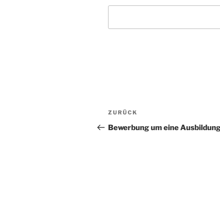
Beitragsnavigation
Vorheriger
ZURÜCK
Beitrag
Bewerbung um eine Ausbildun