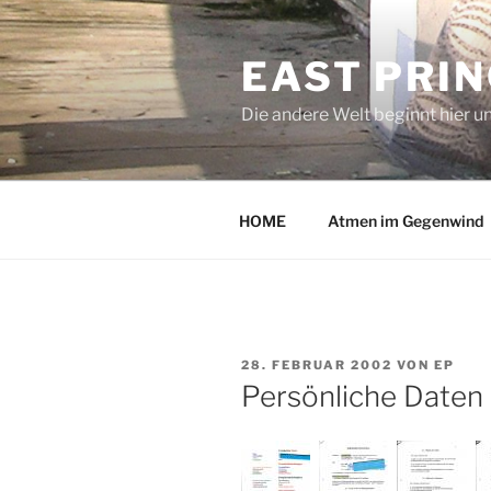
Zum
Inhalt
EAST PRI
springen
Die andere Welt beginnt hier u
HOME
Atmen im Gegenwind
VERÖFFENTLICHT
28. FEBRUAR 2002
VON
EP
AM
Persönliche Daten