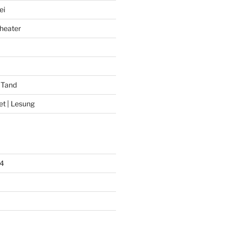
ei
heater
 Tand
et | Lesung
4