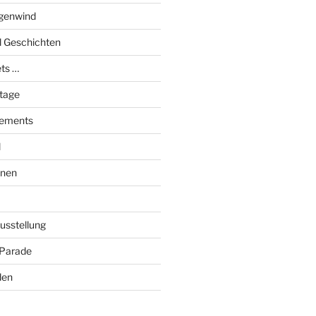
genwind
el Geschichten
ts …
stage
tements
l
onen
Ausstellung
 Parade
den