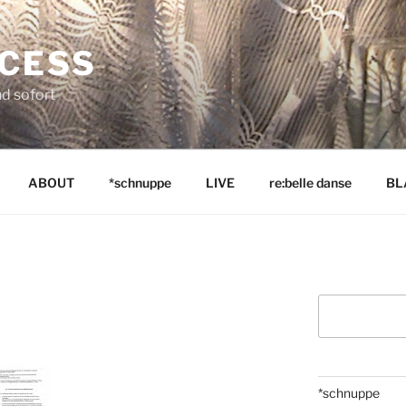
NCESS
nd sofort
ABOUT
*schnuppe
LIVE
re:belle danse
BL
Suchen
*schnuppe