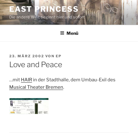
Zum
EAST PRINCESS
Inhalt
Die andere Welt beginnt hier und sofort
springen
Menü
VERÖFFENTLICHT
23. MÄRZ 2002
VON
EP
AM
Love and Peace
…mit
HAIR
in der Stadthalle, dem Umbau-Exil des
Musical Theater Bremen
.