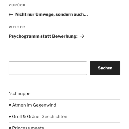
Beitragsnavigation
Vorheriger
ZURÜCK
Beitrag
Nicht nur Umwege, sondern auch…
Nächster
WEITER
Beitrag
Psychogramm statt Bewerbung:
Suchen
Suchen
*schnuppe
♥ Atmen im Gegenwind
♥ Groll & Gräuel Geschichten
♥ Princess meets …