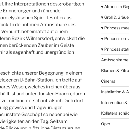
. Ihre Interpretationen des großartigen
♥ Atmen im Ge
e Erinnerungen und rührende
♥ Groll & Gräu
vom elysäischen Spiel des überaus
ruck. In der intimen Atmosphäre des
♥ Princess mee
er Vernunft, beheimatet auf einem
eren Bezirk Wilmersdorf, entwickelt die
♥ Princess on 
inen berückenden Zauber im Geiste
♥ Princess sta
ir als sagenhaft und unergründlich
Amtsschimme
Blumen & Zitr
 Geschichte unserer Begegnung in einem
elegenen U-Bahn-Station. Ich treffe auf
Cinema
ares Wesen, welches in einen überaus
Installation & 
üllt ist und unter dunklen Haaren, durch
zu mir hinunterschaut, als ich Dich dort
Intervention &
dung gewiss und fragwürdiger
Kollateralschä
as unstete Geschöpf so nebenbei wie
ierigkeiten an den Tag: Seltsam
Oper
de Blicke und plötzliche Distanzierung