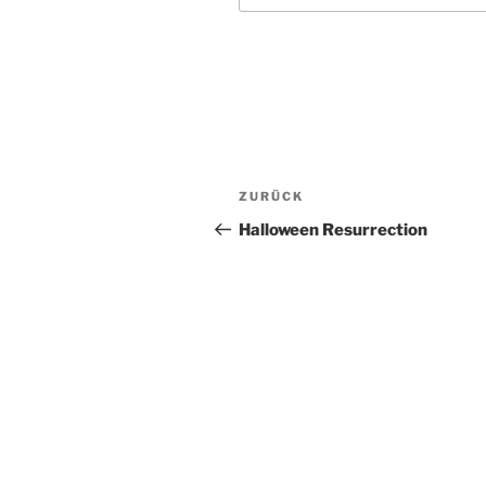
Beitragsnavigation
Vorheriger
ZURÜCK
Beitrag
Halloween Resurrection