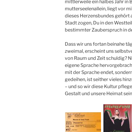
mittlerweile ein halbes Jahr in 
mutterseelenallein, liegt vor m
dieses Herzensbundes gehört au
Stadt zogen, Du in den Westteil,
bestimmter Zauberspruch in der
Dass wir uns fortan beinahe t
zweimal, erscheint uns selbstv
von Raum und Zeit schuldig? Nic
eigene Sprache hervorgebracht
mit der Sprache endet, sondern 
gedeihen, ist seither vieles h
– und so wir diese Kultur pfleg
Gestalt und unsere Heimat sein