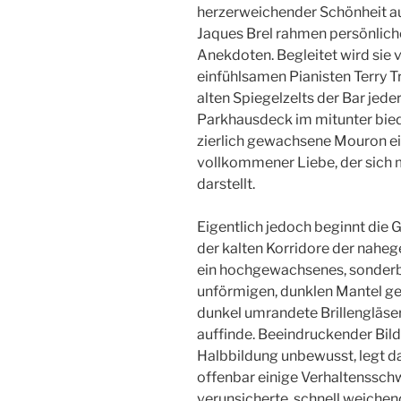
herzerweichender Schönheit auf
Jaques Brel rahmen persönlich
Anekdoten. Begleitet wird sie 
einfühlsamen Pianisten Terry T
alten Spiegelzelts der Bar jed
Parkhausdeck im mitunter bied
zierlich gewachsene Mouron e
vollkommener Liebe, der sich m
darstellt.
Eigentlich jedoch beginnt die
der kalten Korridore der naheg
ein hochgewachsenes, sonderb
unförmigen, dunklen Mantel geh
dunkel umrandete Brillengläser 
auffinde. Beeindruckender Bil
Halbbildung unbewusst, legt d
offenbar einige Verhaltensschw
verunsicherte, schnell weichen