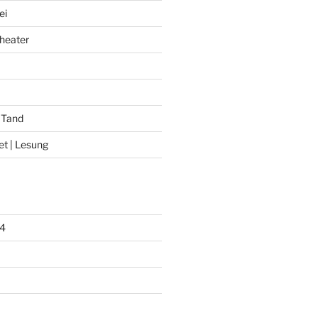
ei
heater
 Tand
et | Lesung
4