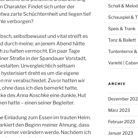
Schall & Melod
Charakter. Findet sich unter der
wa zarte Schüchternheit und liegen tief
Schauspiel & T
hle verborgen?
Speis & Trank
bsch, selbstbewusst und vital streift es
Tanz & Ballett
und durch meine; an jenem Abend hätte
 zu halten vermocht. Ein paar Tage
Tuntenterror &
 einer Straße in der Spandauer Vorstadt,
Varieté | Cabar
estalten. Unvergleichlich seltsam
 hysterisiert dreht es um die eigene
von mir verabschiedet. Zuvor hatten wir
ARCHIV
 ohne dass ich dies bemerkt hatte,
cke des
Anna Koschke
eine dunkle, Hut
Dezember 202
 hatte – einen seiner Begleiter.
März 2023
ine Einladung zum Essen im trauten Heim.
Februar 2023
markiert den Beginn meiner Ahnung, dass
ür immer verändern werde. Nachdem ich
Januar 2023