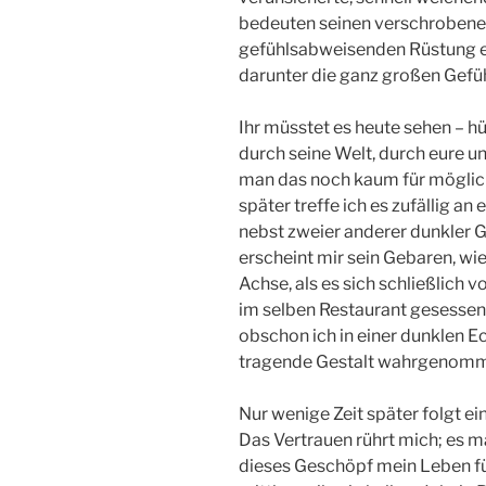
bedeuten seinen verschrobenen 
gefühlsabweisenden Rüstung et
darunter die ganz großen Gefü
Ihr müsstet es heute sehen – hü
durch seine Welt, durch eure 
man das noch kaum für möglich
später treffe ich es zufällig an
nebst zweier anderer dunkler G
erscheint mir sein Gebaren, wie
Achse, als es sich schließlich 
im selben Restaurant gesessen,
obschon ich in einer dunklen E
tragende Gestalt wahrgenommen
Nur wenige Zeit später folgt e
Das Vertrauen rührt mich; es 
dieses Geschöpf mein Leben f