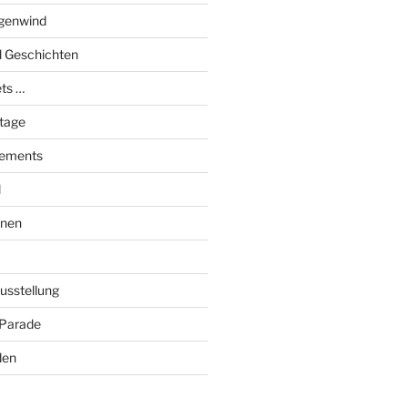
genwind
el Geschichten
ts …
stage
tements
l
onen
Ausstellung
 Parade
den