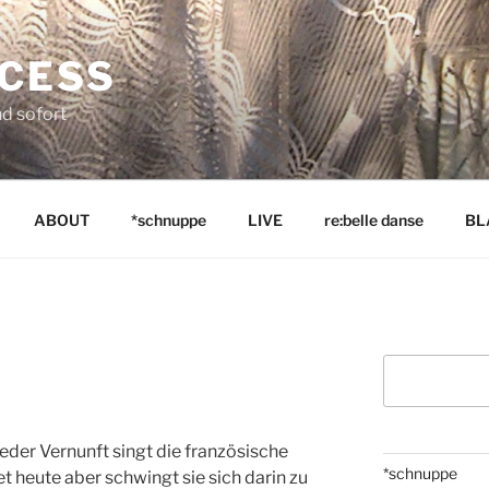
NCESS
nd sofort
ABOUT
*schnuppe
LIVE
re:belle danse
BL
Suchen
 jeder Vernunft singt die französische
*schnuppe
 heute aber schwingt sie sich darin zu