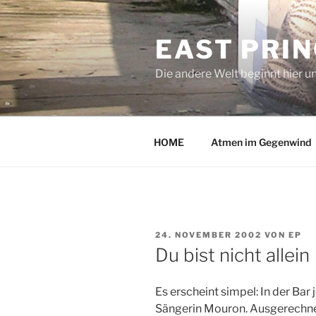
Zum
Inhalt
EAST PRI
springen
Die andere Welt beginnt hier u
HOME
Atmen im Gegenwind
VERÖFFENTLICHT
24. NOVEMBER 2002
VON
EP
AM
Du bist nicht allein
Es erscheint simpel: In der Bar
Sängerin Mouron. Ausgerechnet