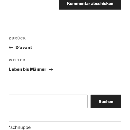
Beitragsnavigation
Vorheriger
ZURÜCK
Beitrag
D’avant
Nächster
WEITER
Beitrag
Leben bis Männer
Suchen
Suchen
*schnuppe