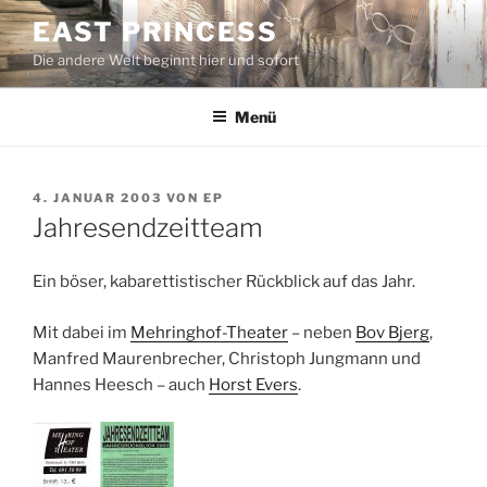
Zum
EAST PRINCESS
Inhalt
Die andere Welt beginnt hier und sofort
springen
Menü
VERÖFFENTLICHT
4. JANUAR 2003
VON
EP
AM
Jahresendzeitteam
Ein böser, kabarettistischer Rückblick auf das Jahr.
Mit dabei im
Mehringhof-Theater
– neben
Bov Bjerg
,
Manfred Maurenbrecher, Christoph Jungmann und
Hannes Heesch – auch
Horst Evers
.