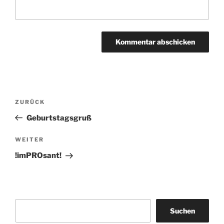
Beitragsnavigation
Vorheriger
ZURÜCK
Beitrag
Geburtstagsgruß
Nächster
WEITER
Beitrag
!imPROsant!
Suchen
Suchen