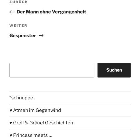
Vorheriger
ZURÜCK
Beitrag
Der Mann ohne Vergangenheit
Nächster
WEITER
Beitrag
Gespenster
Suchen
Suchen
*schnuppe
♥ Atmen im Gegenwind
♥ Groll & Gräuel Geschichten
♥ Princess meets …