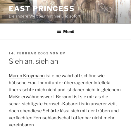
Zum
EAST PRINCESS
Inhalt
Die andere Welt beginnt hier und sofort
springen
Menü
VERÖFFENTLICHT
14. FEBRUAR 2003
VON
EP
AM
Sieh an, sieh an
Maren Kroymann
ist eine wahrhaft schöne wie
hübsche Frau. Ihr mitunter überragender Intellekt
überraschte mich nicht und ist daher nicht in gleichem
Maße erwähnenswert. Bekannt ist sie mir als die
scharfsichtigste Fernseh-Kabarettistin unserer Zeit,
doch ebendiese Schärfe lässt sich mit der trüben und
verflachten Fernsehlandschaft offenbar nicht mehr
vereinbaren.