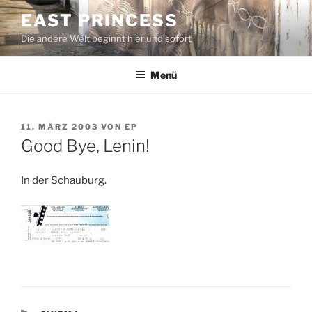
Zum
EAST PRINCESS
Inhalt
Die andere Welt beginnt hier und sofort
springen
Menü
VERÖFFENTLICHT
11. MÄRZ 2003
VON
EP
AM
Good Bye, Lenin!
In der Schauburg.