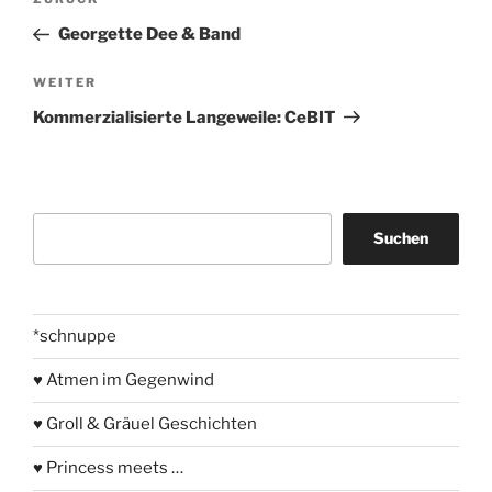
Vorheriger
Beitrag
Georgette Dee & Band
Nächster
WEITER
Beitrag
Kommerzialisierte Langeweile: CeBIT
Suchen
Suchen
*schnuppe
♥ Atmen im Gegenwind
♥ Groll & Gräuel Geschichten
♥ Princess meets …