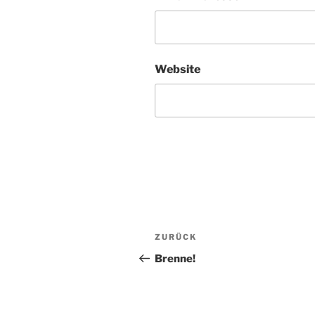
Website
Beitragsnavigation
Vorheriger
ZURÜCK
Beitrag
Brenne!