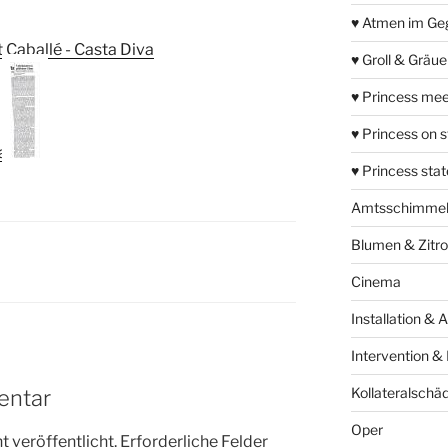
♥ Atmen im Ge
♥ Groll & Gräu
♥ Princess mee
♥ Princess on 
♥ Princess sta
Amtsschimme
Blumen & Zitr
Cinema
Installation & 
Intervention &
Kollateralschä
entar
Oper
 veröffentlicht.
Erforderliche Felder