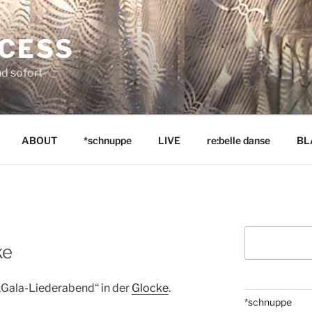
NCESS
nd sofort
ABOUT
*schnuppe
LIVE
re:belle danse
BL
Suchen
ke
„Gala-Liederabend“ in der
Glocke
.
*schnuppe