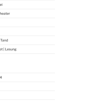
ei
heater
 Tand
et | Lesung
4