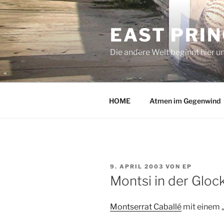
Zum
Inhalt
EAST PRI
springen
Die andere Welt beginnt hier u
HOME
Atmen im Gegenwind
VERÖFFENTLICHT
9. APRIL 2003
VON
EP
AM
Montsi in der Gloc
Montserrat Caballé
mit einem 