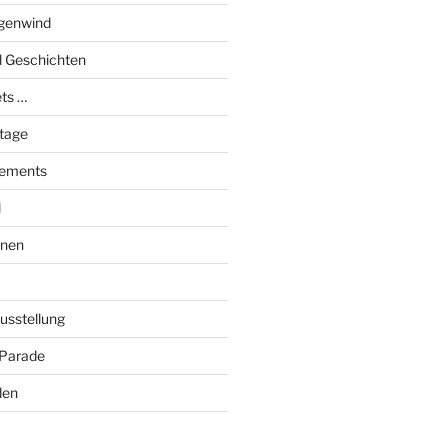
genwind
el Geschichten
ts …
stage
tements
l
onen
Ausstellung
 Parade
den