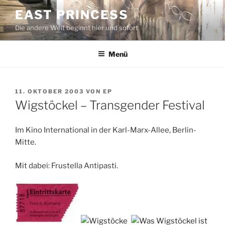
Zum
EAST PRINCESS
Inhalt
Die andere Welt beginnt hier und sofort
springen
Menü
VERÖFFENTLICHT
11. OKTOBER 2003
VON
EP
AM
Wigstöckel – Transgender Festival
Im Kino International in der Karl-Marx-Allee, Berlin-
Mitte.
Mit dabei: Frustella Antipasti.