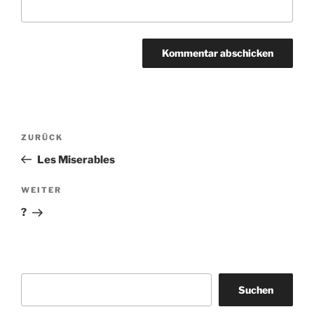
Beitragsnavigation
Vorheriger
ZURÜCK
Beitrag
Les Miserables
Nächster
WEITER
Beitrag
?
Suchen
Suchen