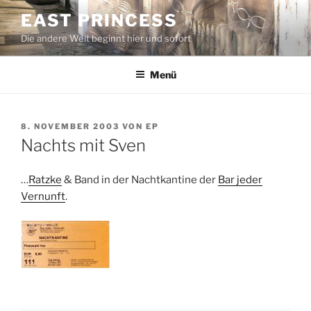
Zum
EAST PRINCESS
Inhalt
Die andere Welt beginnt hier und sofort
springen
Menü
VERÖFFENTLICHT
8. NOVEMBER 2003
VON
EP
AM
Nachts mit Sven
…
Ratzke
& Band in der Nachtkantine der
Bar jeder
Vernunft
.