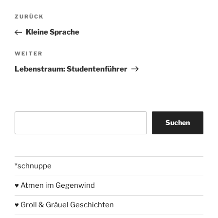
Beitragsnavigation
Vorheriger
ZURÜCK
Beitrag
Kleine Sprache
Nächster
WEITER
Beitrag
Lebenstraum: Studentenführer
Suchen
Suchen
*schnuppe
♥ Atmen im Gegenwind
♥ Groll & Gräuel Geschichten