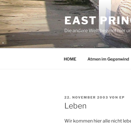
Zum
Inhalt
EAST PRI
springen
Die andere Welt beginnt hier u
HOME
Atmen im Gegenwind
VERÖFFENTLICHT
22. NOVEMBER 2003
VON
EP
AM
Leben
Wir kommen hier alle nicht leb