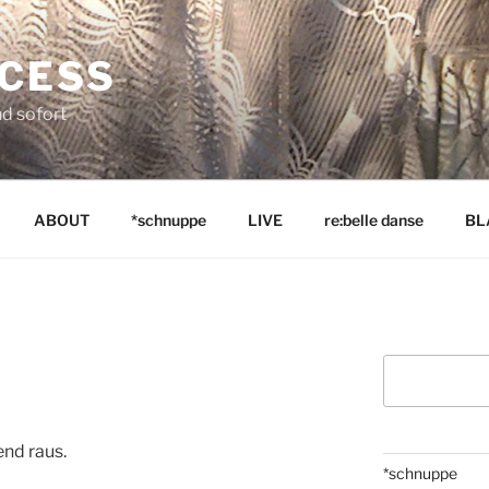
NCESS
nd sofort
ABOUT
*schnuppe
LIVE
re:belle danse
BL
Suchen
end raus.
*schnuppe