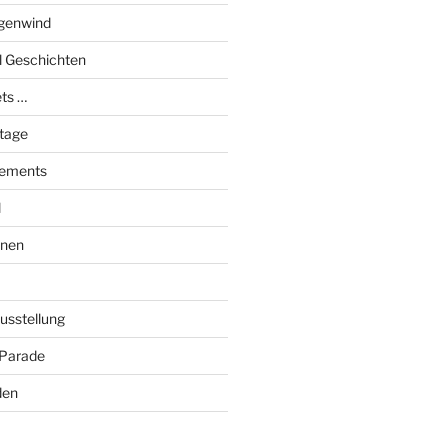
genwind
el Geschichten
ts …
stage
tements
l
onen
Ausstellung
 Parade
den