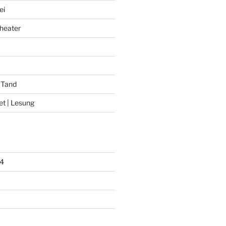
ei
heater
 Tand
et | Lesung
4