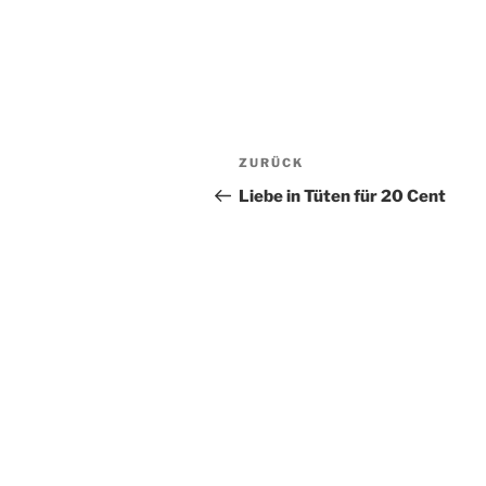
Beitragsnavigation
Vorheriger
ZURÜCK
Beitrag
Liebe in Tüten für 20 Cent