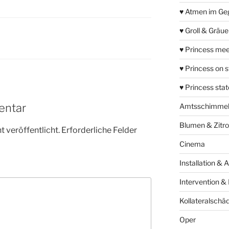
♥ Atmen im Ge
♥ Groll & Gräu
♥ Princess mee
♥ Princess on 
♥ Princess sta
entar
Amtsschimme
Blumen & Zitr
 veröffentlicht.
Erforderliche Felder
Cinema
Installation & 
Intervention &
Kollateralschä
Oper