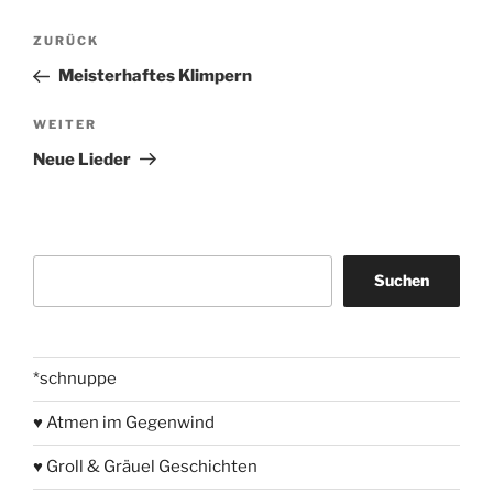
Beitragsnavigation
Vorheriger
ZURÜCK
Beitrag
Meisterhaftes Klimpern
Nächster
WEITER
Beitrag
Neue Lieder
Suchen
Suchen
*schnuppe
♥ Atmen im Gegenwind
♥ Groll & Gräuel Geschichten