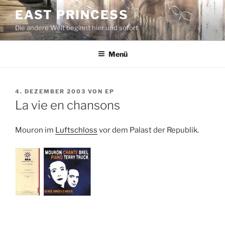
Zum
EAST PRINCESS
Inhalt
Die andere Welt beginnt hier und sofort
springen
Menü
VERÖFFENTLICHT
4. DEZEMBER 2003
VON
EP
AM
La vie en chansons
Mouron im
Luftschloss
vor dem Palast der Republik.