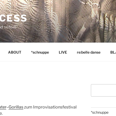
NCESS
nd sofort
ABOUT
*schnuppe
LIVE
re:belle danse
BL
Suchen
ater
–
Gorillas
zum Improvisationsfestival
*schnuppe
e.