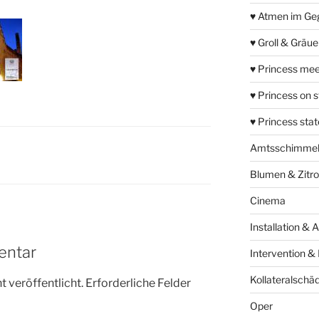
♥ Atmen im Ge
♥ Groll & Gräu
♥ Princess mee
♥ Princess on 
♥ Princess sta
Amtsschimme
Blumen & Zitr
Cinema
Installation & 
entar
Intervention &
Kollateralschä
 veröffentlicht.
Erforderliche Felder
Oper