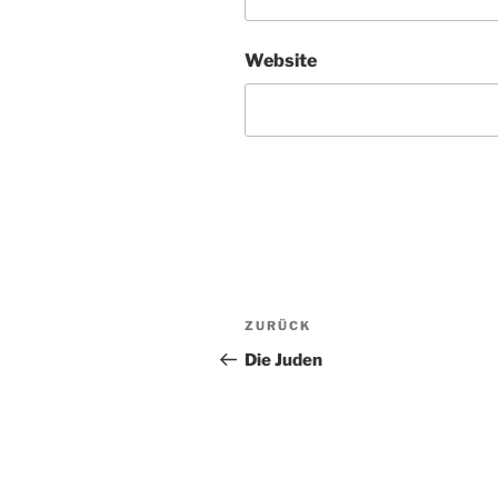
Website
Beitragsnavigation
Vorheriger
ZURÜCK
Beitrag
Die Juden