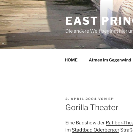
Zum
Inhalt
EAST PRI
springen
Die andere Welt beginnt hier u
HOME
Atmen im Gegenwind
VERÖFFENTLICHT
2. APRIL 2004
VON
EP
AM
Gorilla Theater
Eine Badshow der
Ratibor-The
im
Stadtbad Oderberger
Straß