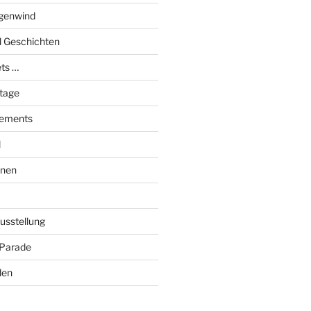
genwind
el Geschichten
ts …
stage
tements
l
onen
Ausstellung
 Parade
den