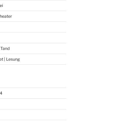
ei
heater
 Tand
et | Lesung
4