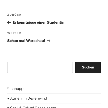
Beitragsnavigation
Vorheriger
ZURÜCK
Beitrag
Erkenntnisse einer Studentin
Nächster
WEITER
Beitrag
Schau mal Warschau!
Suchen
Suchen
*schnuppe
♥ Atmen im Gegenwind