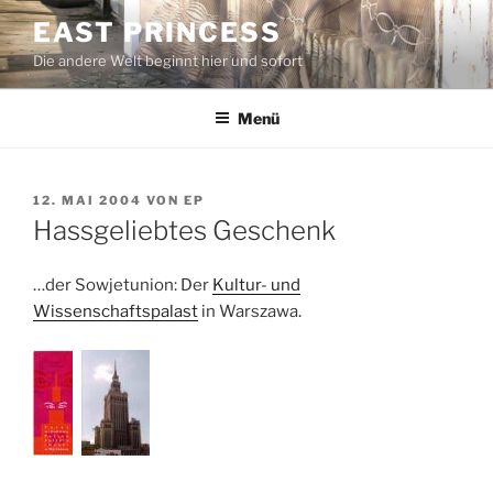
Zum
EAST PRINCESS
Inhalt
Die andere Welt beginnt hier und sofort
springen
Menü
VERÖFFENTLICHT
12. MAI 2004
VON
EP
AM
Hassgeliebtes Geschenk
…der Sowjetunion: Der
Kultur- und
Wissenschaftspalast
in Warszawa.