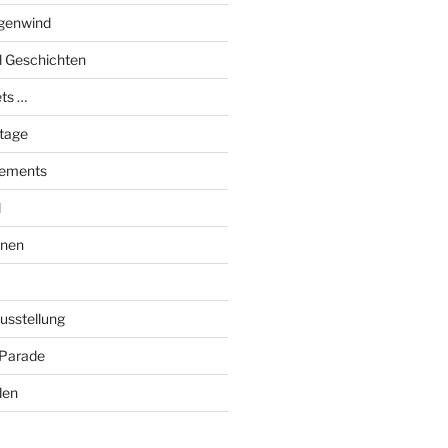
genwind
el Geschichten
ts …
stage
tements
l
onen
Ausstellung
 Parade
den