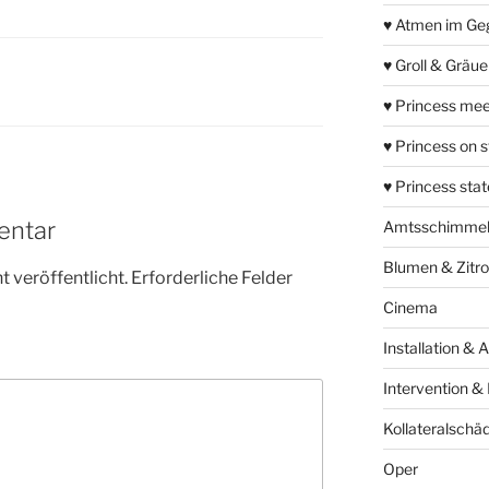
♥ Atmen im Ge
♥ Groll & Gräu
♥ Princess mee
♥ Princess on 
♥ Princess sta
entar
Amtsschimme
Blumen & Zitr
 veröffentlicht.
Erforderliche Felder
Cinema
Installation & 
Intervention &
Kollateralschä
Oper