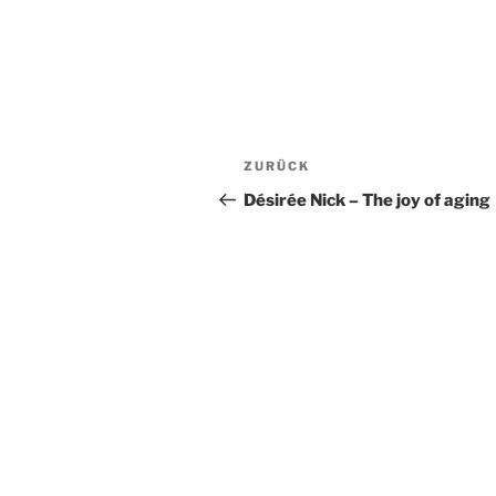
Beitragsnavigation
Vorheriger
ZURÜCK
Beitrag
Désirée Nick – The joy of aging