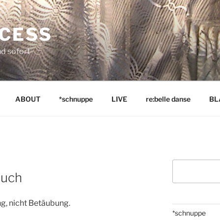
NCESS
nd sofort
ABOUT
*schnuppe
LIVE
re:belle danse
BL
Suchen
ruch
g, nicht Betäubung.
*schnuppe