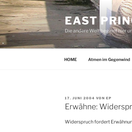
Zum
Inhalt
EAST PRI
springen
Die andere Welt beginnt hier u
HOME
Atmen im Gegenwind
VERÖFFENTLICHT
17. JUNI 2004
VON
EP
AM
Erwähne: Widersp
Widerspruch fordert Erwähnun