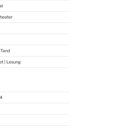
ei
heater
 Tand
et | Lesung
4