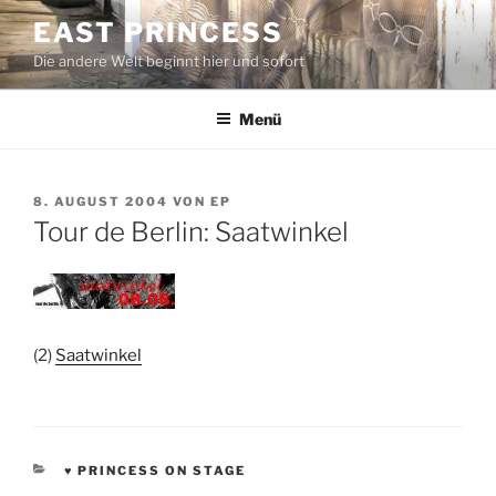
Zum
EAST PRINCESS
Inhalt
Die andere Welt beginnt hier und sofort
springen
Menü
VERÖFFENTLICHT
8. AUGUST 2004
VON
EP
AM
Tour de Berlin: Saatwinkel
(2)
Saatwinkel
KATEGORIEN
♥ PRINCESS ON STAGE