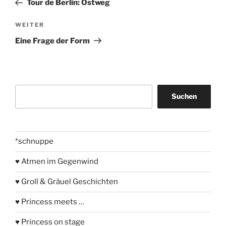
Tour de Berlin: Ostweg
Nächster
WEITER
Beitrag
Eine Frage der Form
Suchen
Suchen
*schnuppe
♥ Atmen im Gegenwind
♥ Groll & Gräuel Geschichten
♥ Princess meets …
♥ Princess on stage