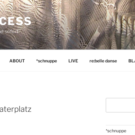
NCESS
nd sofort
ABOUT
*schnuppe
LIVE
re:belle danse
BL
Suchen
aterplatz
*schnuppe