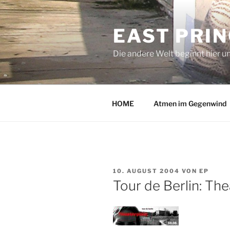
Zum
Inhalt
EAST PRI
springen
Die andere Welt beginnt hier u
HOME
Atmen im Gegenwind
VERÖFFENTLICHT
10. AUGUST 2004
VON
EP
AM
Tour de Berlin: The