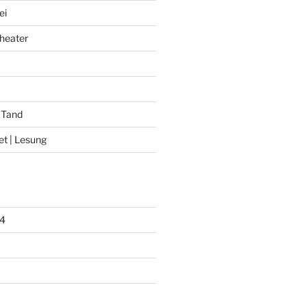
ei
heater
 Tand
et | Lesung
4