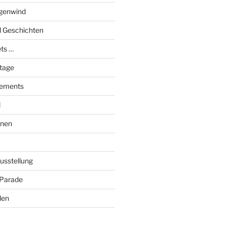
genwind
el Geschichten
ts …
stage
tements
l
onen
Ausstellung
 Parade
den