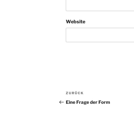
Website
Beitragsnavigation
Vorheriger
ZURÜCK
Beitrag
Eine Frage der Form