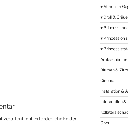
♥ Atmen im Ge
♥ Groll & Gräu
♥ Princess mee
♥ Princess on 
♥ Princess sta
Amtsschimme
Blumen & Zitr
Cinema
Installation & 
Intervention &
entar
Kollateralschä
 veröffentlicht.
Erforderliche Felder
Oper