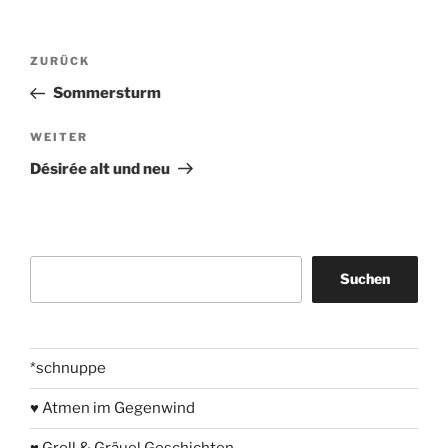
Beitragsnavigation
Vorheriger
ZURÜCK
Beitrag
Sommersturm
Nächster
WEITER
Beitrag
Désirée alt und neu
Suchen
Suchen
*schnuppe
♥ Atmen im Gegenwind