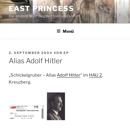
Zum
EAST PRINCESS
Inhalt
Die andere Welt beginnt hier und sofort
springen
Menü
VERÖFFENTLICHT
2. SEPTEMBER 2004
VON
EP
AM
Alias Adolf Hitler
„Schickelgruber – Alias
Adolf Hitler
“ im
HAU 2
,
Kreuzberg.