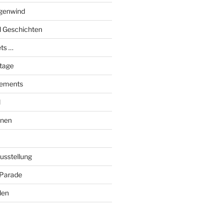
genwind
el Geschichten
ts …
stage
tements
l
onen
Ausstellung
 Parade
den