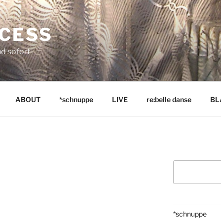
NCESS
nd sofort
ABOUT
*schnuppe
LIVE
re:belle danse
BL
Suchen
*schnuppe