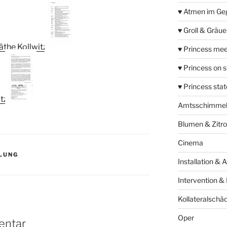
♥ Atmen im Ge
♥ Groll & Gräu
♥ Princess mee
♥ Princess on 
♥ Princess sta
Amtsschimme
Blumen & Zitr
Cinema
LLUNG
Installation & 
Intervention &
Kollateralschä
Oper
entar