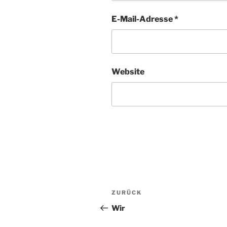
E-Mail-Adresse
*
Website
Beitragsnavigation
Vorheriger
ZURÜCK
Beitrag
Wir