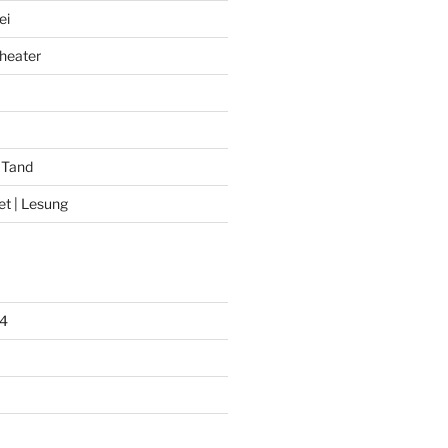
ei
heater
 Tand
et | Lesung
4