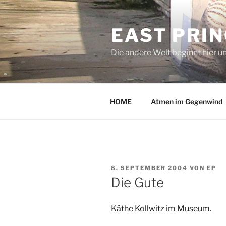
Zum
Inhalt
EAST PRI
springen
Die andere Welt beginnt hier u
HOME
Atmen im Gegenwind
VERÖFFENTLICHT
8. SEPTEMBER 2004
VON
EP
AM
Die Gute
Käthe Kollwitz
im
Museum
.