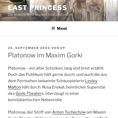
Zum
EAST PRINCESS
Inhalt
Die andere Welt beginnt hier und sofort
springen
Menü
VERÖFFENTLICHT
25. SEPTEMBER 2004
VON
EP
AM
Platonow im Maxim Gorki
Platonow – ein alter Schinken, lang und breit erzählt.
Doch das Publikum hält gerne durch, und auch die aus
dem Fernsehen bekannte Schauspielerin
Lesley
Malton
hält durch. Rosa Enskat, heimlicher Superstar
des
Gorki-Theater
s, überzeugt in einer
komödiantischen Nebenrolle.
Platonow, der Stoff von
Anton Tschechow
am Maxim