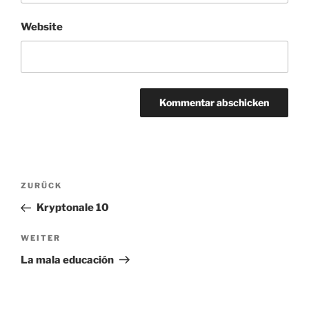
Website
Beitragsnavigation
Vorheriger
ZURÜCK
Beitrag
Kryptonale 10
Nächster
WEITER
Beitrag
La mala educación