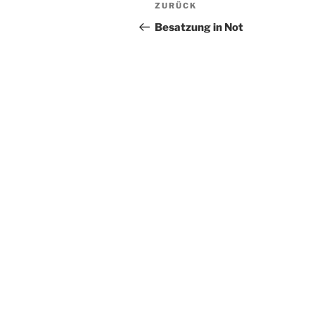
Beitragsnavigation
Vorheriger
ZURÜCK
Beitrag
Besatzung in Not