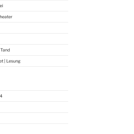
ei
heater
 Tand
et | Lesung
4