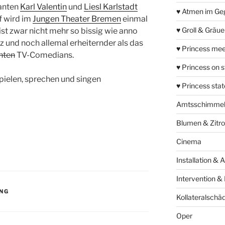
anten
Karl Valentin
und
Liesl Karlstadt
♥ Atmen im Ge
ff wird im
Jungen Theater Bremen
einmal
♥ Groll & Gräu
st zwar nicht mehr so bissig wie anno
z und noch allemal erheiternder als das
♥ Princess mee
nten
TV-Comedians.
♥ Princess on 
pielen, sprechen und singen
♥ Princess sta
Amtsschimme
Blumen & Zitr
Cinema
Installation & 
Intervention &
UNG
Kollateralschä
Oper