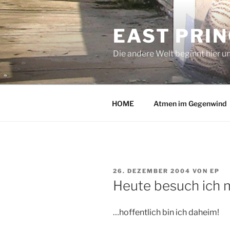
Zum
Inhalt
EAST PRI
springen
Die andere Welt beginnt hier u
HOME
Atmen im Gegenwind
VERÖFFENTLICHT
26. DEZEMBER 2004
VON
EP
AM
Heute besuch ich m
…hoffentlich bin ich daheim!