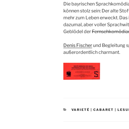
Die bayrischen Sprachkomödi
können stolz sein: Der alte Sto
mehr zum Leben erweckt. Das i
dazumal, aber voller Sprachwit
Geblödel der
Fernsehkomödia
Denis Fischer
und Begleitung s
außerordentlich charmant.
KATEGORIEN
VARIETÉ | CABARET | LES