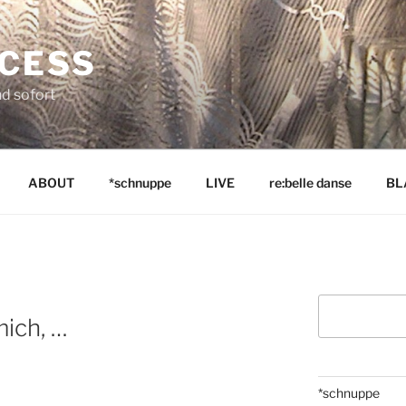
NCESS
nd sofort
ABOUT
*schnuppe
LIVE
re:belle danse
BL
Suchen
ich, …
*schnuppe