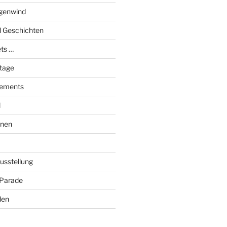
genwind
el Geschichten
ts …
stage
tements
l
onen
Ausstellung
 Parade
den