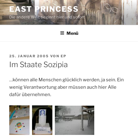
Zum
EAST PRINCESS
Inhalt
Die andere Welt beginnt hier und sofort
springen
Menü
VERÖFFENTLICHT
25. JANUAR 2005
VON
EP
AM
Im Staate Sozipia
…können alle Menschen glücklich werden, ja sein. Ein
wenig Verantwortung aber müssen auch hier Alle
dafür übernehmen.