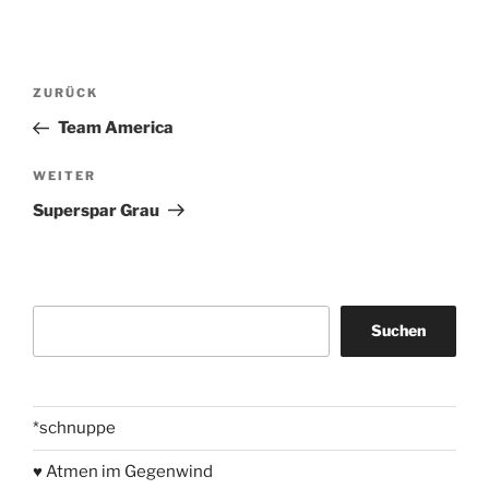
Beitragsnavigation
Vorheriger
ZURÜCK
Beitrag
Team America
Nächster
WEITER
Beitrag
Superspar Grau
Suchen
Suchen
*schnuppe
♥ Atmen im Gegenwind